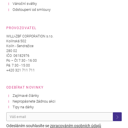
Vánoční svátky
Odstoupení od smlouvy
PROVOZOVATEL
WILLI-ZBF CORPORATION s.r.o.
Kolínská 502
Kolín - Sendražice
280 02
IČO: 06182976
Po – Čt 7:30 - 16:00
Pá: 7:30 - 15:00
+420 321 711 711
ODEBÍRAT NOVINKY
Zajímavé články
Nepropásnete žádnou akci
Tipy na dárky
Odesláním souhlasíte se
zpracováním osobních údajů