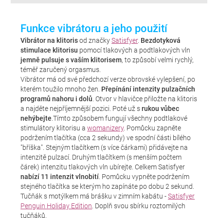
Funkce vibrátoru a jeho použití
Vibrátor na klitoris
od značky
Satisfyer
.
Bezdotyková
stimulace klitorisu
pomocí tlakových a podtlakových vln
jemně pulsuje s vaším klitorisem
, to způsobí velmi rychlý,
téměř zaručený orgasmus.
Vibrátor má od své předchozí verze obrovské vylepšení, po
kterém toužilo mnoho žen.
Přepínání intenzity pulzačních
programů nahoru i dolů
. Otvor v hlavičce přiložte na klitoris
a najděte nejpříjemnější pozici. Poté už s
rukou vůbec
nehýbejte
.Tímto způsobem fungují všechny podtlakové
stimulátory klitorisu a
womanizery
. Pomůcku zapněte
podržením tlačítka (cca 2 sekundy) ve spodní části bílého
"bříška". Stejným tlačítkem (s více čárkami) přidávejte na
intenzitě pulzací. Druhým tlačítkem (s menším počtem
čárek) intenzitu tlakových vln ubírejte. Celkem Satisfyer
nabízí 11 intenzit vlnobití
. Pomůcku vypněte podržením
stejného tlačítka se kterým ho zapínáte po dobu 2 sekund.
Tučňák s motýlkem má brášku v zimním kabátu -
Satisfyer
Penguin Holiday Edition
. Doplň svou sbírku roztomilých
tučňáků.