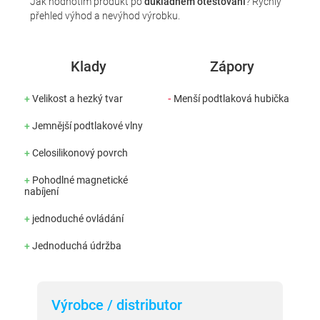
Jak hodnotím produkt po
důkladném otestování
? Rychlý
přehled výhod a nevýhod výrobku.
Klady
Zápory
+
Velikost a hezký tvar
-
Menší podtlaková hubička
+
Jemnější podtlakové vlny
+
Celosilikonový povrch
+
Pohodlné magnetické
nabíjení
+
jednoduché ovládání
+
Jednoduchá údržba
Výrobce / distributor