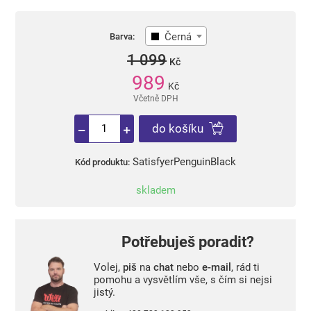
Černá
Barva:
1 099
Kč
989
Kč
Včetně DPH
do košíku
SatisfyerPenguinBlack
Kód produktu:
skladem
Potřebuješ poradit?
Volej,
piš
na
chat
nebo
e-mail
, rád ti
pomohu a vysvětlím vše, s čím si nejsi
jistý.