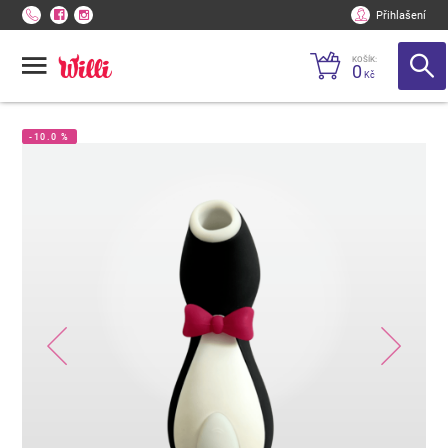
Přihlašení
KOŠÍK:
0
Kč
-10.0 %