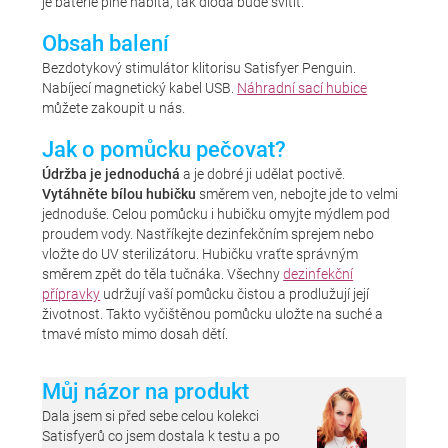
je baterie plně nabita, tak dioda bude svítit.
Obsah balení
Bezdotykový stimulátor klitorisu Satisfyer Penguin.
Nabíjecí magnetický kabel USB.
Náhradní sací hubice
můžete zakoupit u nás.
Jak o pomůcku pečovat?
Údržba je jednoduchá
a je dobré ji udělat poctivě.
Vytáhněte bílou hubičku
směrem ven, nebojte jde to velmi
jednoduše. Celou pomůcku i hubičku omyjte mýdlem pod
proudem vody. Nastříkejte dezinfekčním sprejem nebo
vložte do UV sterilizátoru. Hubičku vraťte správným
směrem zpět do těla tučnáka. Všechny
dezinfekční
přípravky
udržují vaší pomůcku čistou a prodlužují její
životnost. Takto vyčištěnou pomůcku uložte na suché a
tmavé místo mimo dosah dětí.
Můj názor na produkt
Dala jsem si před sebe celou kolekci
Satisfyerů co jsem dostala k testu a po