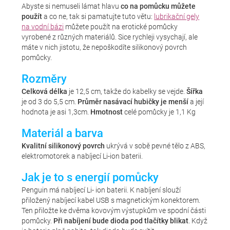
Abyste si nemuseli lámat hlavu
co na pomůcku můžete
použít
a co ne, tak si pamatujte tuto větu:
lubrikační gely
na vodní bázi
můžete použít na erotické pomůcky
vyrobené z různých materiálů. Sice rychleji vysychají, ale
máte v nich jistotu, že nepoškodíte silikonový povrch
pomůcky.
Rozměry
Celková délka
je 12,5 cm, takže do kabelky se vejde.
Šířka
je od 3 do 5,5 cm.
Průměr nasávací hubičky je menší
a její
hodnota je asi 1,3cm.
Hmotnost
celé pomůcky je 1,1 Kg
Materiál a barva
Kvalitní silikonový povrch
ukrývá v sobě pevné tělo z ABS,
elektromotorek a nabíjecí Li-ion baterii.
Jak je to s energií pomůcky
Penguin má nabíjecí Li- ion baterii. K nabíjení slouží
přiložený nabíjecí kabel USB s magnetickým konektorem.
Ten přiložte ke dvěma kovovým výstupkům ve spodní části
pomůcky.
Při nabíjení bude dioda pod tlačítky blikat
. Když