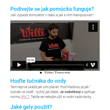
Podívejte se jak pomůcka funguje?
Jak vypadá stimulátor v reálu a jak s ním manipulovat?
Hoďte tučnáka do vody
Tam teprve ukáže jak umí plavat. Pod hladinou je jak "
tučnák ve vodě", rychlý jak blesk.
Je vodotěsný
a splňuje
normu
IPX 7
. Takže se nebojte užít si vodní radovánky.
Jaké gely použít?