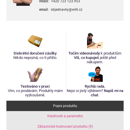
mobil:
+420 723 123 953
email:
objednavky@willi.cz
Diskrétní doručení zásilky
Točím videonávody
k produktům
Nikdo nepozná, co ti přišlo.
Víš, co kupuješ
ještě před
nákupem.
Testováno v praxi
Rychlá rada
,
Vím, co prodávám. Produkty mám
Nejsi si jistý výběrem?
Napiš mi na
vyzkoušené.
chat
.
Popis produktu
Vlastnosti a parametry
Zákaznické hodnocení produktu (9)