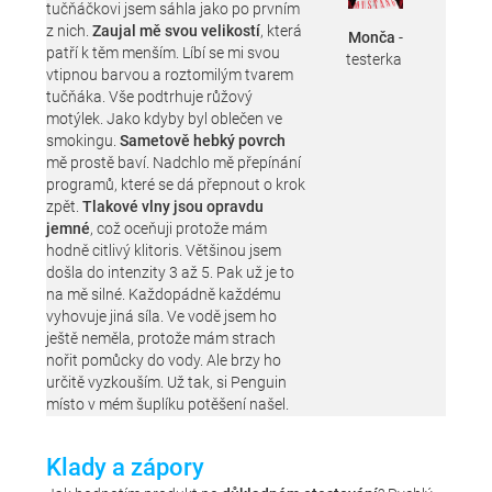
tučňáčkovi jsem sáhla jako po prvním
z nich.
Zaujal mě svou velikostí
, která
Monča
-
patří k těm menším. Líbí se mi svou
testerka
vtipnou barvou a roztomilým tvarem
tučňáka. Vše podtrhuje růžový
motýlek. Jako kdyby byl oblečen ve
smokingu.
Sametově hebký povrch
mě prostě baví. Nadchlo mě přepínání
programů, které se dá přepnout o krok
zpět.
Tlakové vlny jsou opravdu
jemné
, což oceňuji protože mám
hodně citlivý klitoris. Většinou jsem
došla do intenzity 3 až 5. Pak už je to
na mě silné. Každopádně každému
vyhovuje jiná síla. Ve vodě jsem ho
ještě neměla, protože mám strach
nořit pomůcky do vody. Ale brzy ho
určitě vyzkouším. Už tak, si Penguin
místo v mém šuplíku potěšení našel.
Klady a zápory