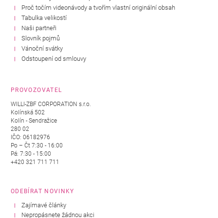
Proč točím videonávody a tvořím vlastní originální obsah
Tabulka velikostí
Naši partneři
Slovník pojmů
Vánoční svátky
Odstoupení od smlouvy
PROVOZOVATEL
WILLI-ZBF CORPORATION s.r.o.
Kolínská 502
Kolín - Sendražice
280 02
IČO: 06182976
Po – Čt 7:30 - 16:00
Pá: 7:30 - 15:00
+420 321 711 711
ODEBÍRAT NOVINKY
Zajímavé články
Nepropásnete žádnou akci