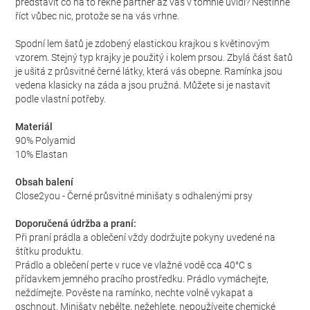
představit co na to řekne partner až vás v tomhle uvidí? Nestihne
říct vůbec nic, protože se na vás vrhne.
Spodní lem šatů je zdobený elastickou krajkou s květinovým
vzorem. Stejný typ krajky je použitý i kolem prsou. Zbylá část šatů
je ušitá z průsvitné černé látky, která vás obepne. Ramínka jsou
vedena klasicky na záda a jsou pružná. Můžete si je nastavit
podle vlastní potřeby.
Materiál
90% Polyamid
10% Elastan
Obsah balení
Close2you - Černé průsvitné minišaty s odhalenými prsy
Doporučená údržba a praní:
Při praní prádla a oblečení vždy dodržujte pokyny uvedené na
štítku produktu.
Prádlo a oblečení perte v ruce ve vlažné vodě cca 40°C s
přídavkem jemného pracího prostředku. Prádlo vymáchejte,
neždímejte. Pověste na ramínko, nechte volně vykapat a
oschnout. Minišaty nebělte, nežehlete, nepoužívejte chemické