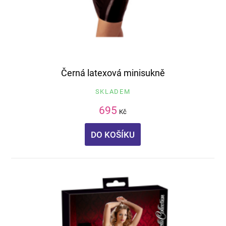
Černá latexová minisukně
SKLADEM
695
Kč
DO KOŠÍKU