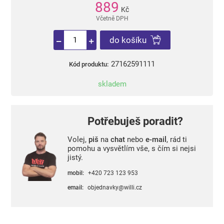
889
Kč
Včetně DPH
do košíku
27162591111
Kód produktu:
skladem
Potřebuješ poradit?
Volej,
piš
na
chat
nebo
e-mail
, rád ti
pomohu a vysvětlím vše, s čím si nejsi
jistý.
mobil:
+420 723 123 953
email:
objednavky@willi.cz