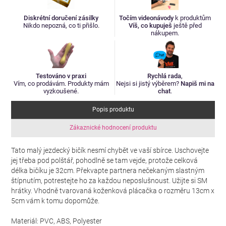
Diskrétní doručení zásilky
Točím videonávody
k produktům
Nikdo nepozná, co ti přišlo.
Víš, co kupuješ
ještě před
nákupem.
Testováno v praxi
Rychlá rada
,
Vím, co prodávám. Produkty mám
Nejsi si jistý výběrem?
Napiš mi na
vyzkoušené.
chat
.
Popis produktu
Zákaznické hodnocení produktu
Tato malý jezdecký bičík nesmí chybět ve vaší sbírce. Uschovejte
jej třeba pod polštář, pohodlně se tam vejde, protože celková
délka bičíku je 32cm. Překvapte partnera nečekaným slastným
štípnutím, potrestejte ho za každou neposlušnoust. Užijte si SM
hrátky. Vhodně tvarovaná koženková plácačka o rozměru 13cm x
5cm vám k tomu dopomůže.
Materiál: PVC, ABS, Polyester