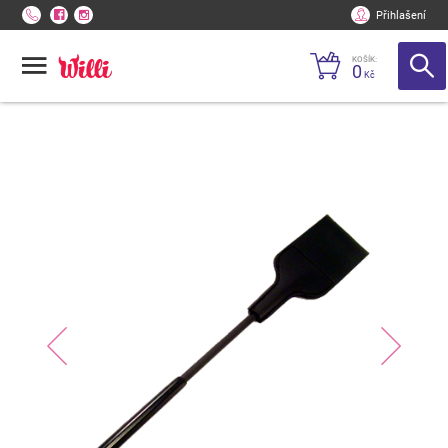
Přihlašení
KOŠÍK:
0
Kč