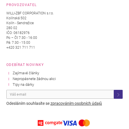
PROVOZOVATEL
WILLI-ZBF CORPORATION s.r.o.
Kolínská 502
Kolín - Sendražice
280 02
IČO: 06182976
Po – Čt 7:30 - 16:00
Pá: 7:30 - 15:00
+420 321 711 711
ODEBÍRAT NOVINKY
Zajímavé články
Nepropásnete žádnou akci
Tipy na dárky
Odesláním souhlasíte se
zpracováním osobních údajů