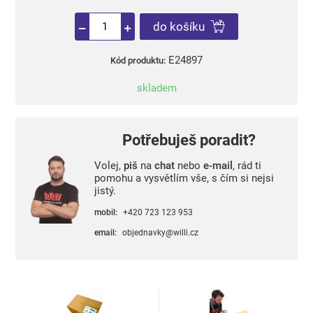
do košíku
E24897
Kód produktu:
skladem
Potřebuješ poradit?
Volej,
piš
na
chat
nebo
e-mail
, rád ti
pomohu a vysvětlím vše, s čím si nejsi
jistý.
mobil:
+420 723 123 953
email:
objednavky@willi.cz