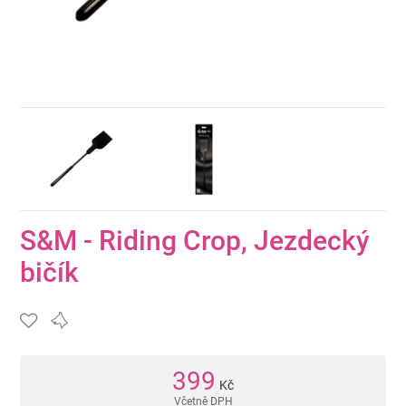
S&M - Riding Crop, Jezdecký
bičík
399
Kč
Včetně DPH