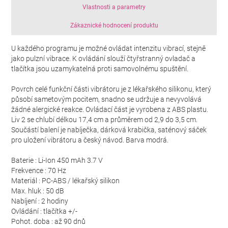
Vlastnosti a parametry
Zákaznické hodnocení produktu
U každého programu je možné ovládat intenzitu vibrací, stejně
jako pulzní vibrace. K ovládání slouží čtyřstranný ovladač a
tlačítka jsou uzamykatelná proti samovolnému spuštění.
Povrch celé funkční části vibrátoru je z lékařského silikonu, který
působí sametovým pocitem, snadno se udržuje a nevyvolává
žádné alergické reakce. Ovládací část je vyrobena z ABS plastu.
Liv 2 se chlubí délkou 17,4 cm a průměrem od 2,9 do 3,5 cm.
Součástí balení je nabíječka, dárková krabička, saténový sáček
pro uložení vibrátoru a český návod. Barva modrá.
Baterie : Li-Ion 450 mAh 3.7 V
Frekvence : 70 Hz
Materiál : PC-ABS / lékařský silikon
Max. hluk : 50 dB
Nabíjení : 2 hodiny
Ovládání : tlačítka +/-
Pohot. doba : až 90 dnů