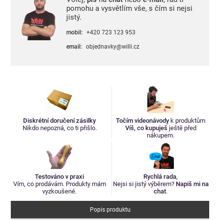
pomohu a vysvětlím vše, s čím si nejsi
jistý.
mobil:
+420 723 123 953
email:
objednavky@willi.cz
Diskrétní doručení zásilky
Točím videonávody
k produktům
Nikdo nepozná, co ti přišlo.
Víš, co kupuješ
ještě před
nákupem.
Testováno v praxi
Rychlá rada
,
Vím, co prodávám. Produkty mám
Nejsi si jistý výběrem?
Napiš mi na
vyzkoušené.
chat
.
Popis produktu