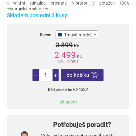
k vnitřní stimulaci prostaty. Vibrátor je potažen 100%
chirurgickým silikonem.
Skladem poslední 2 kusy.
Tmavě modrá
Barva:
3 899
Kč
2 499
Kč
Včetně DPH
do košíku
E24382
Kód produktu:
skladem
Potřebuješ poradit?
Volej,
piš
na
chat
nebo
e-mail
, rád ti