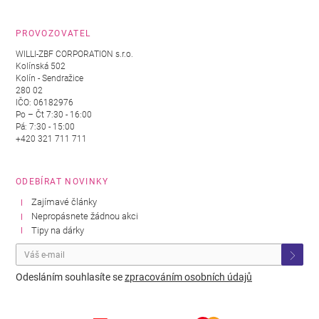
PROVOZOVATEL
WILLI-ZBF CORPORATION s.r.o.
Kolínská 502
Kolín - Sendražice
280 02
IČO: 06182976
Po – Čt 7:30 - 16:00
Pá: 7:30 - 15:00
+420 321 711 711
ODEBÍRAT NOVINKY
Zajímavé články
Nepropásnete žádnou akci
Tipy na dárky
Odesláním souhlasíte se
zpracováním osobních údajů