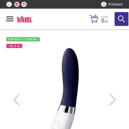
Přihlašení
KOŠÍK:
0
Kč
DOPRAVA ZDARMA
-35.9 %