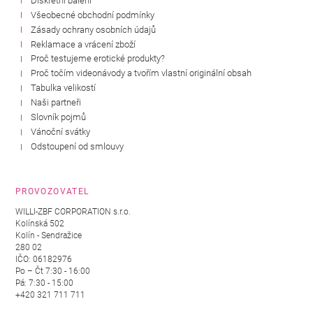
Diskrétní balení
Všeobecné obchodní podmínky
Zásady ochrany osobních údajů
Reklamace a vrácení zboží
Proč testujeme erotické produkty?
Proč točím videonávody a tvořím vlastní originální obsah
Tabulka velikostí
Naši partneři
Slovník pojmů
Vánoční svátky
Odstoupení od smlouvy
PROVOZOVATEL
WILLI-ZBF CORPORATION s.r.o.
Kolínská 502
Kolín - Sendražice
280 02
IČO: 06182976
Po – Čt 7:30 - 16:00
Pá: 7:30 - 15:00
+420 321 711 711