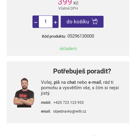
399
Kč
Včetně DPH
do košíku
05296130000
Kód produktu:
skladem
Potřebuješ poradit?
Volej,
piš
na
chat
nebo
e-mail
, rád ti
pomohu a vysvětlím vše, s čím si nejsi
jistý.
mobil:
+420 723 123 953
email:
objednavky@willi.cz