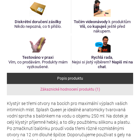
Diskrétní doručení zásilky
Točím videonávody
k produktům
Nikdo nepozná, co ti přišlo.
Víš, co kupuješ
ještě před
nákupem.
Testováno v praxi
Rychlá rada
,
Vím, co prodávám. Produkty mám
Nejsi si jistý výběrem?
Napiš mi na
vyzkoušené.
chat
.
Popis produktu
Zákaznické hodnocení produktu (1)
Klystýr se třemi otvory na bocích pro maximální výplach vašich
intimních míst. Splash Queen je ideálně anatomicky tvarovaná
vodní sprcha s balónkem na vodu o objemu 250 ml. Na dotek je
celý klystýr příjemně hebký, a to díky použitému silikonu a plastu.
Po zmačknutí balónku proudí voda třemi různě rozmístěnými
otvory na 12 cm dlouhé špičce. Doporučujeme používat s gely na