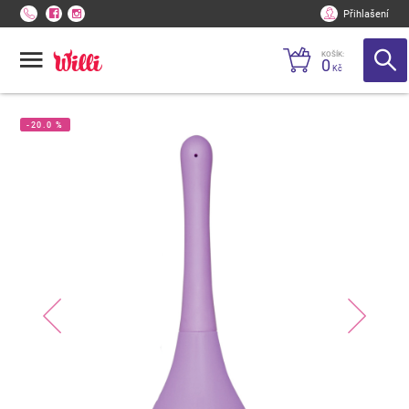
Přihlašení
KOŠÍK:
0
Kč
-20.0 %