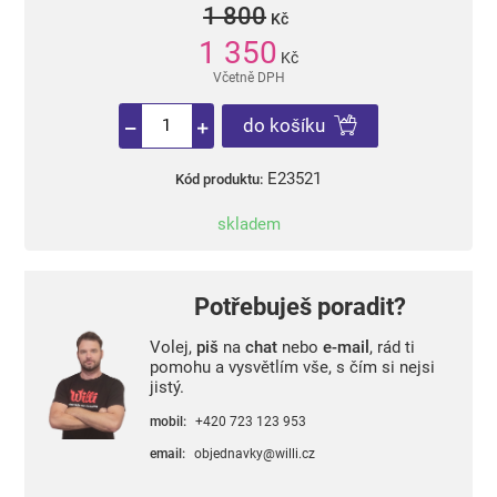
1 800
Kč
1 350
Kč
Včetně DPH
do košíku
E23521
Kód produktu:
skladem
Potřebuješ poradit?
Volej,
piš
na
chat
nebo
e-mail
, rád ti
pomohu a vysvětlím vše, s čím si nejsi
jistý.
mobil:
+420 723 123 953
email:
objednavky@willi.cz