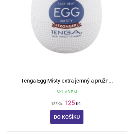
Tenga Egg Misty extra jemný a pružn...
SKLADEM
125
185
Kč
Kč
DO KOŠÍKU