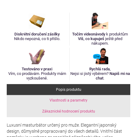
Diskrétní doručení zásilky
Točím videonávody
k produktům
Nikdo nepozná, co ti přišlo.
Víš, co kupuješ
ještě před
nákupem.
Testováno v praxi
Rychlá rada
,
Vím, co prodávám. Produkty mám
Nejsi si jistý výběrem?
Napiš mi na
vyzkoušené.
chat
.
Popis produktu
Vlastnosti a parametry
Zákaznické hodnocení produktu
Luxusní masturbátor určený pro muže. Elegantní japonský
design, důmyslně propracovaný do všech detailů. Vnitřní část