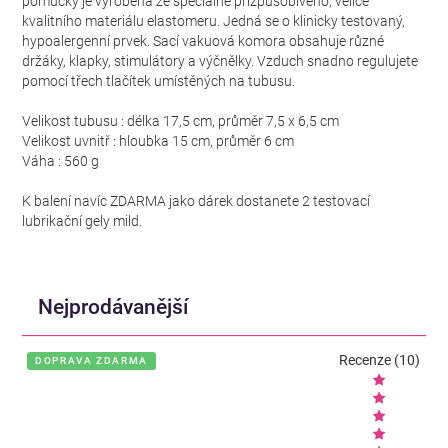
pomůcky je vyrobena ze speciálně přizpůsobivého, velice
kvalitního materiálu elastomeru. Jedná se o klinicky testovaný,
hypoalergenní prvek. Sací vakuová komora obsahuje různé
držáky, klapky, stimulátory a výčnělky. Vzduch snadno regulujete
pomocí třech tlačítek umístěných na tubusu.
Velikost tubusu : délka 17,5 cm, průměr 7,5 x 6,5 cm
Velikost uvnitř : hloubka 15 cm, průměr 6 cm
Váha : 560 g
K balení navíc ZDARMA jako dárek dostanete 2 testovací
lubrikační gely mild.
Nejprodávanější
Recenze (10)
DOPRAVA ZDARMA