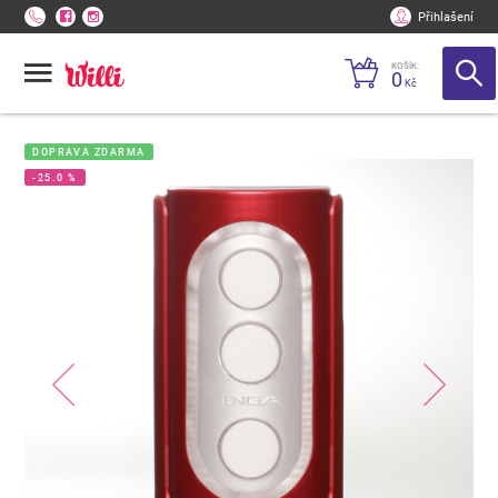
Přihlašení
KOŠÍK:
0
Kč
DOPRAVA ZDARMA
-25.0 %