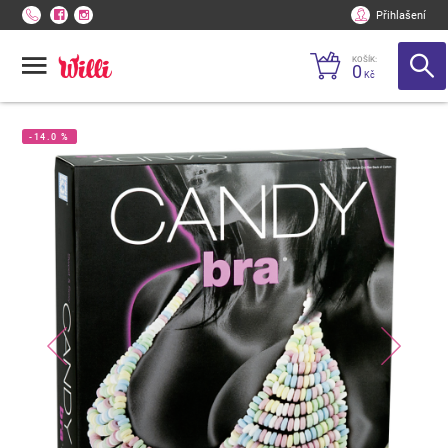
Přihlašení
KOŠÍK:
0
Kč
-14.0 %