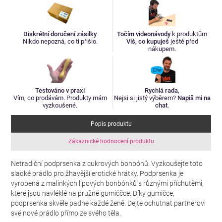
Diskrétní doručení zásilky
Točím videonávody
k produktům
Nikdo nepozná, co ti přišlo.
Víš, co kupuješ
ještě před
nákupem.
Testováno v praxi
Rychlá rada
,
Vím, co prodávám. Produkty mám
Nejsi si jistý výběrem?
Napiš mi na
vyzkoušené.
chat
.
Popis produktu
Zákaznické hodnocení produktu
Netradiční podprsenka z cukrových bonbónů. Vyzkoušejte toto
sladké prádlo pro žhavější erotické hrátky. Podprsenka je
vyrobená z malinkých lipových bonbónků s různými příchutěmi,
které jsou navléklé na pružné gumiččce. Díky gumičce,
podprsenka skvěle padne každé ženě. Dejte ochutnat partnerovi
své nové prádlo přímo ze svého těla.