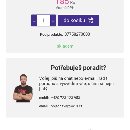
185
Kč
Včetně DPH
do košíku
07758270000
Kód produktu:
skladem
Potřebuješ poradit?
Volej,
piš
na
chat
nebo
e-mail
, rád ti
pomohu a vysvětlím vše, s čím si nejsi
jistý.
mobil:
+420 723 123 953
email:
objednavky@willi.cz