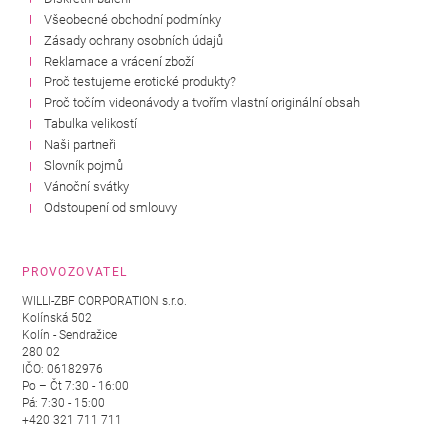
Všeobecné obchodní podmínky
Zásady ochrany osobních údajů
Reklamace a vrácení zboží
Proč testujeme erotické produkty?
Proč točím videonávody a tvořím vlastní originální obsah
Tabulka velikostí
Naši partneři
Slovník pojmů
Vánoční svátky
Odstoupení od smlouvy
PROVOZOVATEL
WILLI-ZBF CORPORATION s.r.o.
Kolínská 502
Kolín - Sendražice
280 02
IČO: 06182976
Po – Čt 7:30 - 16:00
Pá: 7:30 - 15:00
+420 321 711 711