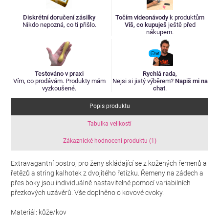
Diskrétní doručení zásilky
Točím videonávody
k produktům
Nikdo nepozná, co ti přišlo.
Víš, co kupuješ
ještě před
nákupem.
Testováno v praxi
Rychlá rada
,
Vím, co prodávám. Produkty mám
Nejsi si jistý výběrem?
Napiš mi na
vyzkoušené.
chat
.
Popis produktu
Tabulka velikostí
Zákaznické hodnocení produktu (1)
Extravagantní postroj pro ženy skládající se z kožených řemenů a
řetězů a string kalhotek z dvojitého řetízku. Řemeny na zádech a
přes boky jsou individuálně nastavitelné pomocí variabilních
přezkových uzávěrů. Vše doplněno o kovové cvoky.
Materiál: kůže/kov