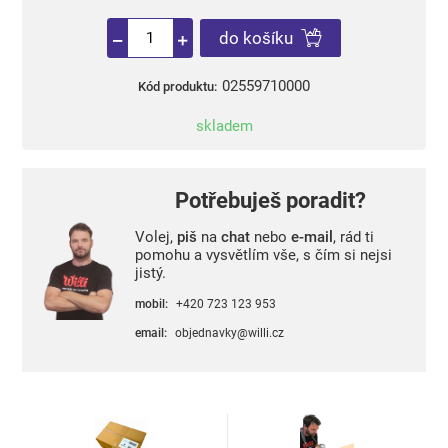
do košíku
02559710000
Kód produktu:
skladem
Potřebuješ poradit?
Volej,
piš
na
chat
nebo
e-mail
, rád ti
pomohu a vysvětlím vše, s čím si nejsi
jistý.
mobil:
+420 723 123 953
email:
objednavky@willi.cz