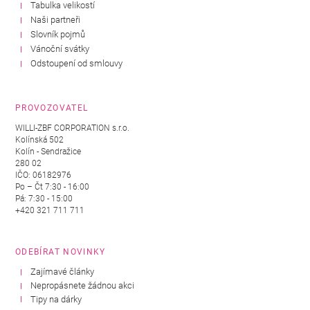
Tabulka velikostí
Naši partneři
Slovník pojmů
Vánoční svátky
Odstoupení od smlouvy
PROVOZOVATEL
WILLI-ZBF CORPORATION s.r.o.
Kolínská 502
Kolín - Sendražice
280 02
IČO: 06182976
Po – Čt 7:30 - 16:00
Pá: 7:30 - 15:00
+420 321 711 711
ODEBÍRAT NOVINKY
Zajímavé články
Nepropásnete žádnou akci
Tipy na dárky