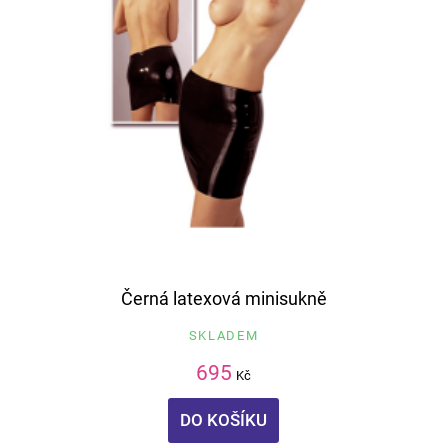
Černá latexová minisukně
SKLADEM
695
Kč
DO KOŠÍKU