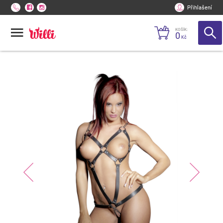
Přihlašení
KOŠÍK:
0
Kč