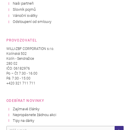
Naši partneři
Slovník pojmů
Vánoční svátky
Odstoupení od smlouvy
PROVOZOVATEL
WILLI-ZBF CORPORATION s.r.o.
Kolínská 502
Kolín - Sendražice
280 02
IČO: 06182976
Po – Čt 7:30 - 16:00
Pá: 7:30 - 15:00
+420 321 711 711
ODEBÍRAT NOVINKY
Zajímavé články
Nepropásnete žádnou akci
Tipy na dárky