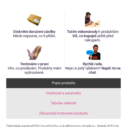
Diskrétní doručení zásilky
Točím videonávody
k produktům
Nikdo nepozná, co ti přišlo.
Víš, co kupuješ
ještě před
nákupem.
Testováno v praxi
Rychlá rada
,
Vím, co prodávám. Produkty mám
Nejsi si jistý výběrem?
Napiš mi na
vyzkoušené.
chat
.
Popis produktu
Vlastnosti a parametry
Tabulka velikostí
Zákaznické hodnocení produktu
Dámské samodržící punčochy s květinovou krajkou, které drží na