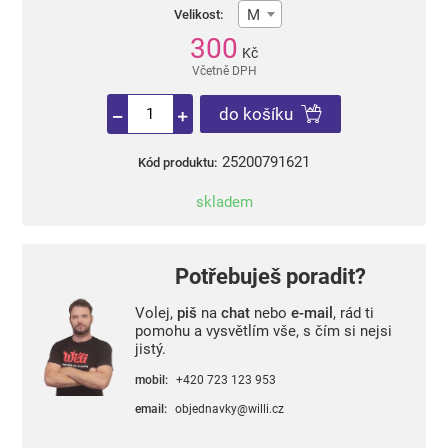
M
Velikost:
300
Kč
Včetně DPH
do košíku
25200791621
Kód produktu:
skladem
Potřebuješ poradit?
Volej,
piš
na
chat
nebo
e-mail
, rád ti
pomohu a vysvětlím vše, s čím si nejsi
jistý.
mobil:
+420 723 123 953
email:
objednavky@willi.cz