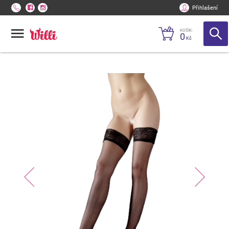
Přihlašení
KOŠÍK:
0
Kč