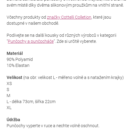
svém místě díky dvěma slikonovým proužkům na vnitřní straně.
Včechny produkty od
značky Cottelli Colletion
, které jsou
dostupné v našem obchodě.
Podívejte se na další kousky od různých výrobců v kategorii
"
Punčochy a punčocháče
". Zde si určitě vyberete.
Materiál
90% Polyamid
10% Elastan
Velikost
(na obr. velikost L - měřeno volně a s natažením krajky)
XS
S
M
L - délka 73cm, šířka 22cm
XL
Údržba
Punčochy vyperte v ruce a nechte volně oschnout.