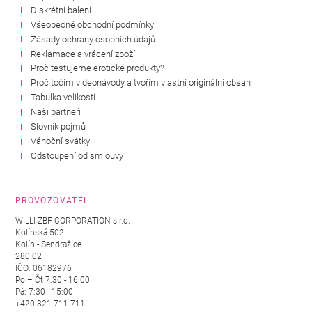
Diskrétní balení
Všeobecné obchodní podmínky
Zásady ochrany osobních údajů
Reklamace a vrácení zboží
Proč testujeme erotické produkty?
Proč točím videonávody a tvořím vlastní originální obsah
Tabulka velikostí
Naši partneři
Slovník pojmů
Vánoční svátky
Odstoupení od smlouvy
PROVOZOVATEL
WILLI-ZBF CORPORATION s.r.o.
Kolínská 502
Kolín - Sendražice
280 02
IČO: 06182976
Po – Čt 7:30 - 16:00
Pá: 7:30 - 15:00
+420 321 711 711