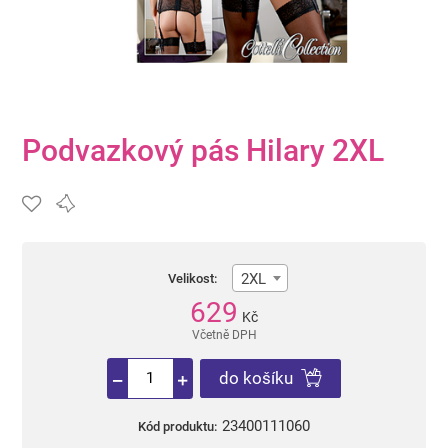
Podvazkový pás Hilary 2XL
2XL
Velikost:
629
Kč
Včetně DPH
do košíku
23400111060
Kód produktu: