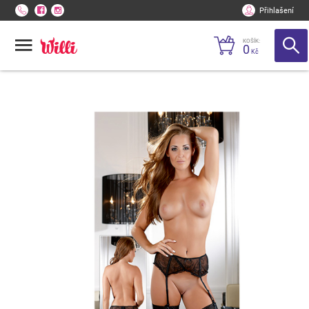
Přihlašení
KOŠÍK:
0
Kč