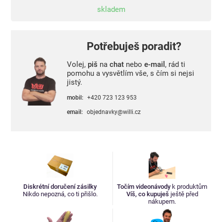
skladem
Potřebuješ poradit?
Volej,
piš
na
chat
nebo
e-mail
, rád ti
pomohu a vysvětlím vše, s čím si nejsi
jistý.
mobil:
+420 723 123 953
email:
objednavky@willi.cz
Diskrétní doručení zásilky
Točím videonávody
k produktům
Nikdo nepozná, co ti přišlo.
Víš, co kupuješ
ještě před
nákupem.