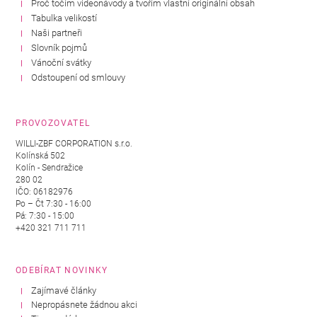
Proč točím videonávody a tvořím vlastní originální obsah
Tabulka velikostí
Naši partneři
Slovník pojmů
Vánoční svátky
Odstoupení od smlouvy
PROVOZOVATEL
WILLI-ZBF CORPORATION s.r.o.
Kolínská 502
Kolín - Sendražice
280 02
IČO: 06182976
Po – Čt 7:30 - 16:00
Pá: 7:30 - 15:00
+420 321 711 711
ODEBÍRAT NOVINKY
Zajímavé články
Nepropásnete žádnou akci