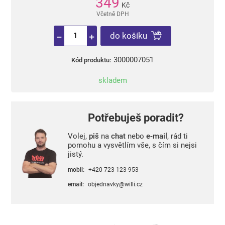
349
Kč
Včetně DPH
do košíku
3000007051
Kód produktu:
skladem
Potřebuješ poradit?
Volej,
piš
na
chat
nebo
e-mail
, rád ti
pomohu a vysvětlím vše, s čím si nejsi
jistý.
mobil:
+420 723 123 953
email:
objednavky@willi.cz