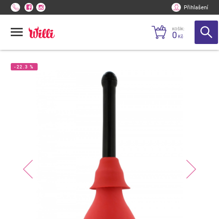
Přihlašení
KOŠÍK:
0
Kč
-22.3 %