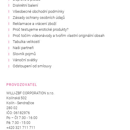
Diskrétní balení
Všeobecné obchodní podmínky
Zásady ochrany osobních údajů
Reklamace a vrácení zboží
Proč testujeme erotické produkty?
Proč točím videonávody a tvořím vlastní originální obsah
Tabulka velikostí
Naši partneři
Slovník pojmů
Vánoční svátky
Odstoupení od smlouvy
PROVOZOVATEL
WILLI-ZBF CORPORATION s.r.o.
Kolínská 502
Kolín - Sendražice
280 02
IČO: 06182976
Po – Čt 7:30 - 16:00
Pá: 7:30 - 15:00
+420 321 711 711