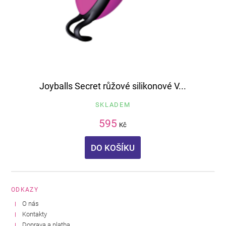
Joyballs Secret růžové silikonové V...
SKLADEM
595
Kč
DO KOŠÍKU
ODKAZY
O nás
Kontakty
Doprava a platba