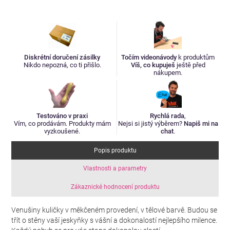
Diskrétní doručení zásilky
Točím videonávody
k produktům
Nikdo nepozná, co ti přišlo.
Víš, co kupuješ
ještě před
nákupem.
Testováno v praxi
Rychlá rada
,
Vím, co prodávám. Produkty mám
Nejsi si jistý výběrem?
Napiš mi na
vyzkoušené.
chat
.
Popis produktu
Vlastnosti a parametry
Zákaznické hodnocení produktu
Venušiny kuličky v měkčeném provedení, v tělové barvě. Budou se
třít o stěny vaší jeskyňky s vášní a dokonalostí nejlepšího milence.