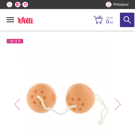
Přihlašení
KOŠÍK:
0
Kč
-22.5 %