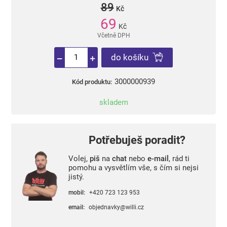
89
Kč
69
Kč
Včetně DPH
do košíku
3000000939
Kód produktu:
skladem
Potřebuješ poradit?
Volej,
piš
na
chat
nebo
e-mail
, rád ti
pomohu a vysvětlím vše, s čím si nejsi
jistý.
mobil:
+420 723 123 953
email:
objednavky@willi.cz