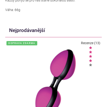
Každý pohyb se pro vás stane dokonalou slastí.
Váha: 66g
Nejprodávanější
Recenze (13)
DOPRAVA ZDARMA