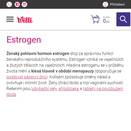
Přihlašení
KOŠÍK:
0
Kč
Estrogen
Ženský pohlavní hormon estrogen
stojí za správnou funkcí
ženského reprodukčního systému. Estrogen vzniká ve vaječnících
a žlutých tělíscích na vaječnících. Hladina estrogenu se v průběhu
života mění a
klesá hlavně v období menopauzy
(doporučuje se
posilovat pánevní dno
). Kolísání způsobuje změny nálad a
ovlivňuje i intimní život. Ženy ztrácí libido a trpí vaginální suchostí.
Řešením jsou
lubrikační gely
,
afrodiziaka
a
tablety na povzbuzení
libida
.