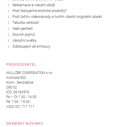
Reklamace a vrácení zboží
Proč testujeme erotické produkty?
Proč točím videonávody a tvořím vlastní originální obsah
Tabulka velikostí
Naši partneři
Slovník pojmů
Vánoční svátky
Odstoupení od smlouvy
PROVOZOVATEL
WILLI-ZBF CORPORATION s.r.o.
Kolínská 502
Kolín - Sendražice
280 02
IČO: 06182976
Po – Čt 7:30 - 16:00
Pá: 7:30 - 15:00
+420 321 711 711
ODEBÍRAT NOVINKY