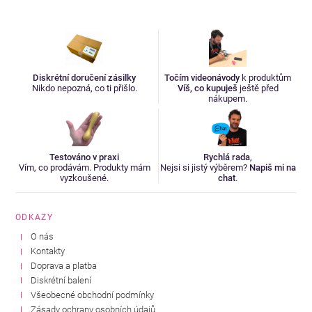
Diskrétní doručení zásilky
Točím videonávody
k produktům
Nikdo nepozná, co ti přišlo.
Víš, co kupuješ
ještě před
nákupem.
Testováno v praxi
Rychlá rada
,
Vím, co prodávám. Produkty mám
Nejsi si jistý výběrem?
Napiš mi na
vyzkoušené.
chat
.
ODKAZY
O nás
Kontakty
Doprava a platba
Diskrétní balení
Všeobecné obchodní podmínky
Zásady ochrany osobních údajů