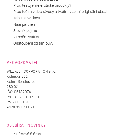
Proč testujeme erotické produkty?
Proč točím videonávody a tvořím vlastní originální obsah
Tabulka velikostí
Naši partneři
Slovník pojmů
Vánoční svátky
Odstoupení od smlouvy
PROVOZOVATEL
WILLI-ZBF CORPORATION s.r.o.
Kolínská 502
Kolín - Sendražice
280 02
IČO: 06182976
Po – Čt 7:30 - 16:00
Pá: 7:30 - 15:00
+420 321 711 711
ODEBÍRAT NOVINKY
Zajímavé články