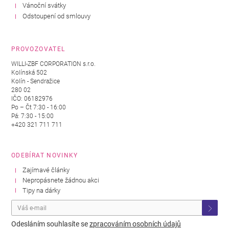
Vánoční svátky
Odstoupení od smlouvy
PROVOZOVATEL
WILLI-ZBF CORPORATION s.r.o.
Kolínská 502
Kolín - Sendražice
280 02
IČO: 06182976
Po – Čt 7:30 - 16:00
Pá: 7:30 - 15:00
+420 321 711 711
ODEBÍRAT NOVINKY
Zajímavé články
Nepropásnete žádnou akci
Tipy na dárky
Odesláním souhlasíte se
zpracováním osobních údajů