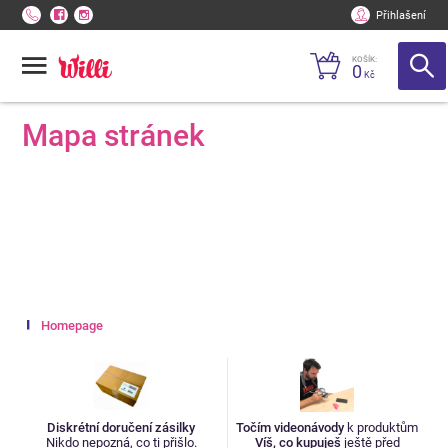
Přihlašení
KOŠÍK:
0
Kč
Mapa stránek
Homepage
Diskrétní doručení zásilky
Točím videonávody
k produktům
Nikdo nepozná, co ti přišlo.
Víš, co kupuješ
ještě před