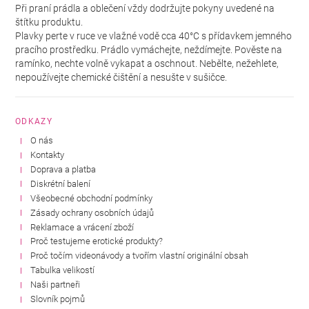
Při praní prádla a oblečení vždy dodržujte pokyny uvedené na
štítku produktu.
Plavky perte v ruce ve vlažné vodě cca 40°C s přídavkem jemného
pracího prostředku. Prádlo vymáchejte, neždímejte. Pověste na
ramínko, nechte volně vykapat a oschnout. Nebělte, nežehlete,
nepoužívejte chemické čištění a nesušte v sušičce.
ODKAZY
O nás
Kontakty
Doprava a platba
Diskrétní balení
Všeobecné obchodní podmínky
Zásady ochrany osobních údajů
Reklamace a vrácení zboží
Proč testujeme erotické produkty?
Proč točím videonávody a tvořím vlastní originální obsah
Tabulka velikostí
Naši partneři
Slovník pojmů