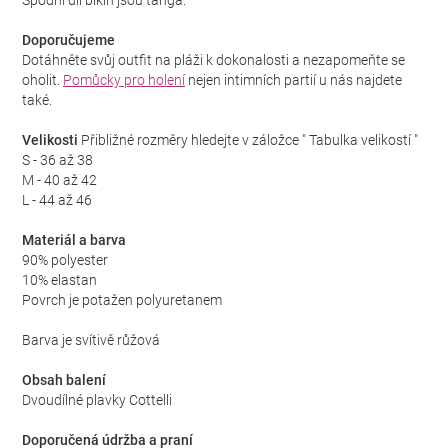
Spodní díl bikin jsou tanga.
Doporučujeme
Dotáhněte svůj outfit na pláži k dokonalosti a nezapomeňte se
oholit.
Pomůcky pro holení
nejen intimních partií u nás najdete
také.
Velikosti
Přibližné rozměry hledejte v záložce " Tabulka velikostí "
S - 36 až 38
M - 40 až 42
L - 44 až 46
Materiál a barva
90% polyester
10% elastan
Povrch je potažen polyuretanem
Barva je svítivě růžová
Obsah balení
Dvoudílné plavky Cottelli
Doporučená údržba a praní