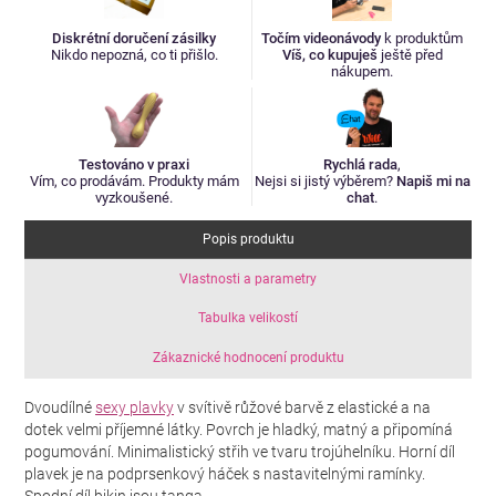
Diskrétní doručení zásilky
Točím videonávody
k produktům
Nikdo nepozná, co ti přišlo.
Víš, co kupuješ
ještě před
nákupem.
Testováno v praxi
Rychlá rada
,
Vím, co prodávám. Produkty mám
Nejsi si jistý výběrem?
Napiš mi na
vyzkoušené.
chat
.
Popis produktu
Vlastnosti a parametry
Tabulka velikostí
Zákaznické hodnocení produktu
Dvoudílné
sexy plavky
v svítivě růžové barvě z elastické a na
dotek velmi příjemné látky. Povrch je hladký, matný a připomíná
pogumování. Minimalistický střih ve tvaru trojúhelníku. Horní díl
plavek je na podprsenkový háček s nastavitelnými ramínky.