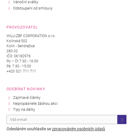
Vánoční svátky
Odstoupení od smlouvy
PROVOZOVATEL
WILLI-ZBF CORPORATION s.r.o.
Kolínská 502
Kolín - Sendražice
280 02
IČO: 06182976
Po – Čt 7:30 - 16:00
Pá: 7:30 - 15:00
+420 321 711 711
ODEBÍRAT NOVINKY
Zajímavé články
Nepropásnete žádnou akci
Tipy na dárky
Odesláním souhlasíte se
zpracováním osobních údajů