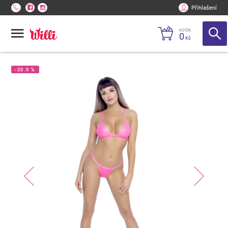
Přihlašení
KOŠÍK:
0
Kč
-20.0 %