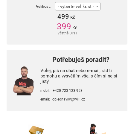
- vyberte velikost -
Velikost:
499
Kč
399
Kč
Včetně DPH
Potřebuješ poradit?
Volej,
piš
na
chat
nebo
e-mail
, rád ti
pomohu a vysvětlím vše, s čím si nejsi
jistý.
mobil:
+420 723 123 953
email:
objednavky@willi.cz