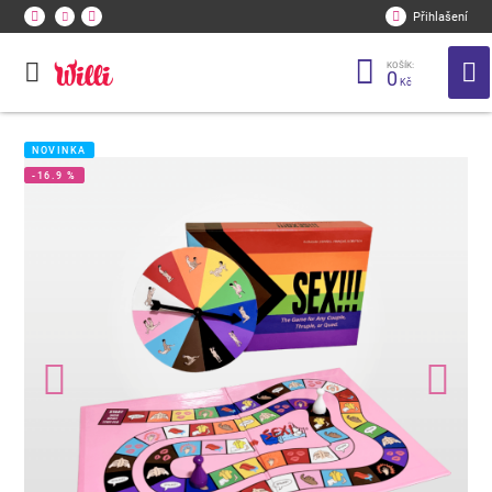
Přihlašení
KOŠÍK:
0
Kč
NOVINKA
-16.9 %