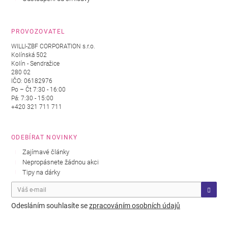
PROVOZOVATEL
WILLI-ZBF CORPORATION s.r.o.
Kolínská 502
Kolín - Sendražice
280 02
IČO: 06182976
Po – Čt 7:30 - 16:00
Pá: 7:30 - 15:00
+420 321 711 711
ODEBÍRAT NOVINKY
Zajímavé články
Nepropásnete žádnou akci
Tipy na dárky
Odesláním souhlasíte se
zpracováním osobních údajů