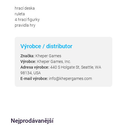
hrací deska
ruleta
4 hrací figurky
pravidla hry
Výrobce / distributor
Značka:
Kheper Games
Výrobce:
Kheper Games, Inc.
Adresa výrobce:
440 S Holgate St, Seattle, WA
98134, USA
E-mail výrobce:
info@khepergames.com
Nejprodávanější