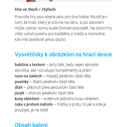
Hra ve třech / čtyřech
Pravidla hry jsou stejná jako pro dva hráče. Rozdíl je v
tom, že hráč, který je zrovna na tahu, si po zatočení
může vybrat, komu bude činnost provádět. Na konci hry
vítěz vytočí polohu pro každého z hráčů a rozhodne,
kdo má zastávat jakou pozici.
Vysvětlivky k obrázkům na hrací desce
bublina s textem
– dirty talk, tedy nejen sprostá
slovíčka, ale i vzrušující komplimenty a přání
ruce na zádech
– masáž jakékoliv části těla
pusinky
– líbání jakékoliv části těla
dlaň
– plácnutí přes jakoukoliv část těla
jazyk
– olíznutí jakékoliv části těla
kusy oblečení
– svléknutí jednoho kusu oblečení
ruka s prstem nahoře
– hrátky s prsty, to jak a kde je
použiješ, je na tobě
Obsah balení