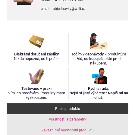
email:
objednavky@willi.cz
Diskrétní doručení zásilky
Točím videonávody
k produktům
Nikdo nepozná, co ti přišlo.
Víš, co kupuješ
ještě před
nákupem.
Testováno v praxi
Rychlá rada
,
Vím, co prodávám. Produkty mám
Nejsi si jistý výběrem?
Napiš mi na
vyzkoušené.
chat
.
Popis produktu
Vlastnosti a parametry
Zákaznické hodnocení produktu