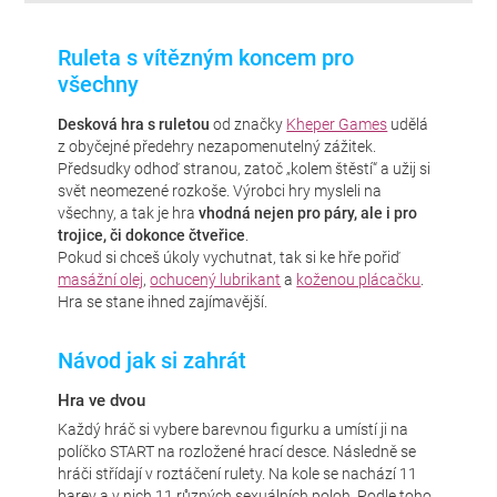
Ruleta s vítězným koncem pro
všechny
Desková hra s ruletou
od značky
Kheper Games
udělá
z obyčejné předehry nezapomenutelný zážitek.
Předsudky odhoď stranou, zatoč „kolem štěstí“ a užij si
svět neomezené rozkoše. Výrobci hry mysleli na
všechny, a tak je hra
vhodná nejen pro páry, ale i pro
trojice, či dokonce čtveřice
.
Pokud si chceš úkoly vychutnat, tak si ke hře pořiď
masážní olej
,
ochucený lubrikant
a
koženou plácačku
.
Hra se stane ihned zajímavější.
Návod jak si zahrát
Hra ve dvou
Každý hráč si vybere barevnou figurku a umístí ji na
políčko START na rozložené hrací desce. Následně se
hráči střídají v roztáčení rulety. Na kole se nachází 11
barev a v nich 11 různých sexuálních poloh. Podle toho,