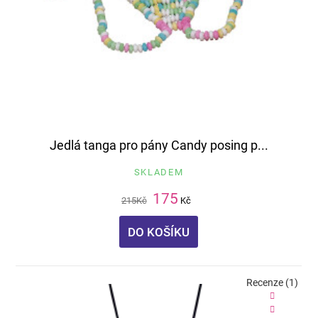
Jedlá tanga pro pány Candy posing p...
SKLADEM
175
215
Kč
Kč
DO KOŠÍKU
Recenze (1)