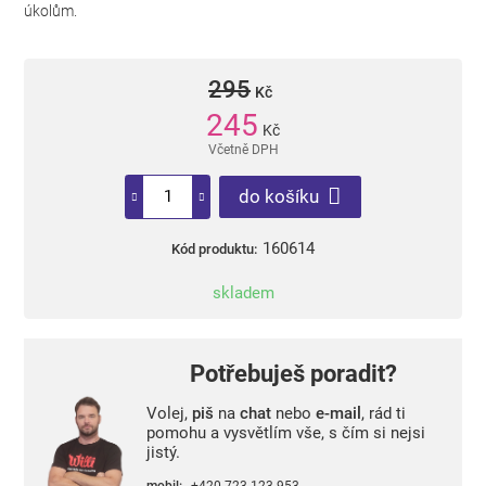
úkolům.
295
Kč
245
Kč
Včetně DPH
do košíku
160614
Kód produktu:
skladem
Potřebuješ poradit?
Volej,
piš
na
chat
nebo
e-mail
, rád ti
pomohu a vysvětlím vše, s čím si nejsi
jistý.
mobil:
+420 723 123 953