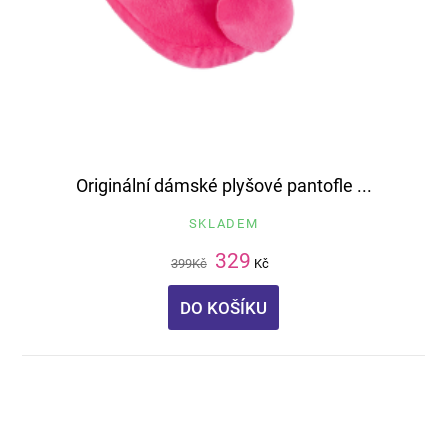
Originální dámské plyšové pantofle ...
SKLADEM
329
399
Kč
Kč
DO KOŠÍKU