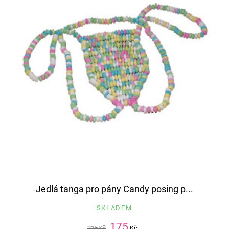
Jedlá tanga pro pány Candy posing p...
SKLADEM
175
215
Kč
Kč