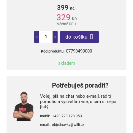
399
Kč
329
Kč
Včetně DPH
do košíku
07798490000
Kód produktu:
skladem
Potřebuješ poradit?
Volej,
piš
na
chat
nebo
e-mail
, rád ti
pomohu a vysvětlím vše, s čím si nejsi
jistý.
mobil:
+420 723 123 953
email:
objednavky@willi.cz