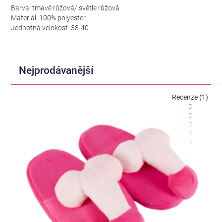
Barva: tmavě růžová/ světle růžová
Materiál: 100% polyester
Jednotná velokost: 38-40
Nejprodávanější
Recenze (1)