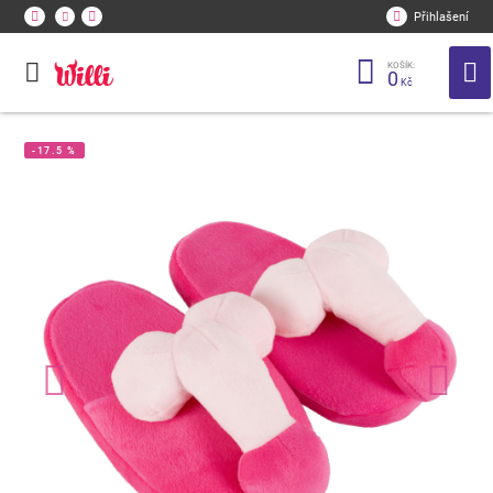
Přihlašení
KOŠÍK:
0
Kč
-17.5 %