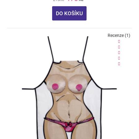
DO KOŠÍKU
Recenze (1)