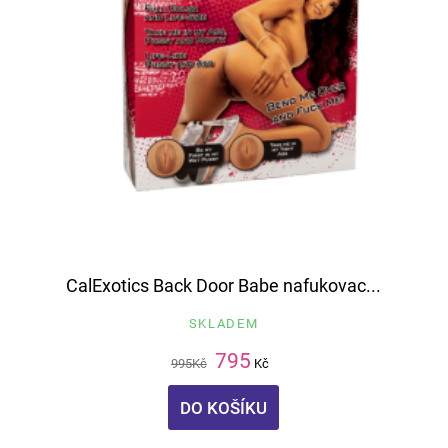
CalExotics Back Door Babe nafukovac...
SKLADEM
795
995
Kč
Kč
DO KOŠÍKU