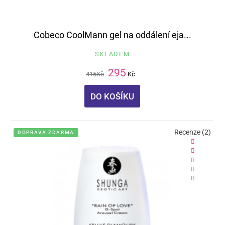
Cobeco CoolMann gel na oddálení eja...
SKLADEM
295
415
Kč
Kč
DO KOŠÍKU
Recenze (2)
DOPRAVA ZDARMA