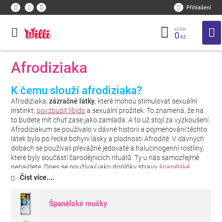
Přihlašení
KOŠÍK:
0
Kč
Afrodiziaka
K čemu slouží afrodiziaka?
Afrodiziaka,
zázračné látky
, které mohou stimulovat sexuální
instinkt,
povzbudit libido
a sexuální prožitek. To znamená, že na
to budete mít chuť zase jako zamlada. A to už stojí za vyzkoušení.
Afrodiziakum se používalo v dávné historii a pojmenování těchto
látek bylo po řecké bohyni lásky a plodnosti Afroditě. V dávných
dobách se používali převážně jedovaté a halucinogenní rostliny,
které byly součástí čarodějnicích rituálů. Ty u nás samozřejmě
nenajdete. Dnes se používají jako doplňky stravy
španělské
mušky
, které jsou odzkoušené v různých koutech světa.
Číst více....
Afrodiziaka pro ženy a muže
Španělské mušky
Zaměřují se na specifické aspekty sexuálního prožitku a výkonu.
Parfémy s feromony
mohou používat i milenci, kteří nemají