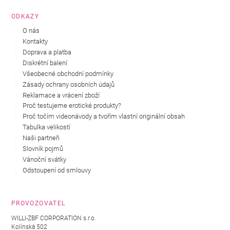
ODKAZY
O nás
Kontakty
Doprava a platba
Diskrétní balení
Všeobecné obchodní podmínky
Zásady ochrany osobních údajů
Reklamace a vrácení zboží
Proč testujeme erotické produkty?
Proč točím videonávody a tvořím vlastní originální obsah
Tabulka velikostí
Naši partneři
Slovník pojmů
Vánoční svátky
Odstoupení od smlouvy
PROVOZOVATEL
WILLI-ZBF CORPORATION s.r.o.
Kolínská 502