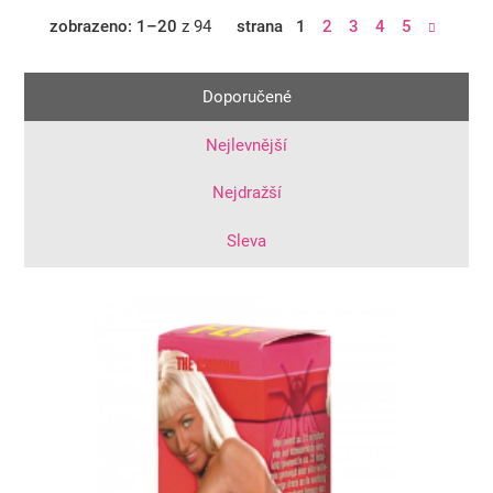
sexuální touhy.
zobrazeno: 1–20
z 94
strana
1
2
3
4
5
Doporučené
Nejlevnější
Nejdražší
Sleva