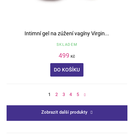
Intimní gel na zúžení vagíny Virgin...
SKLADEM
499
Kč
DO KOŠÍKU
1
2
3
4
5
Zobrazit další produkty