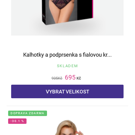
Kalhotky a podprsenka s fialovou kr...
SKLADEM
695
935
Kč
Kč
VYBRAT VELIKOST
DOPRAVA ZDARMA
-30.1 %