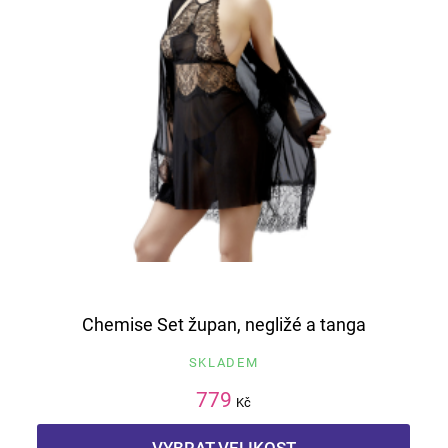
Chemise Set župan, negližé a tanga
SKLADEM
779
Kč
VYBRAT VELIKOST