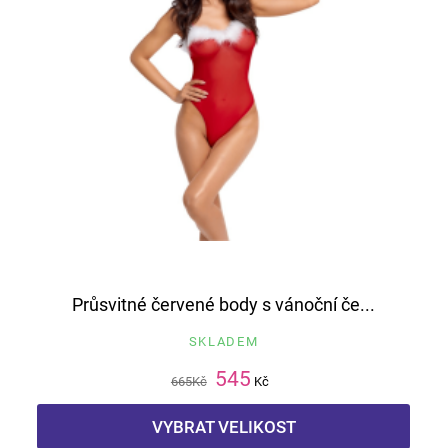
Průsvitné červené body s vánoční če...
SKLADEM
545
665
Kč
Kč
VYBRAT VELIKOST