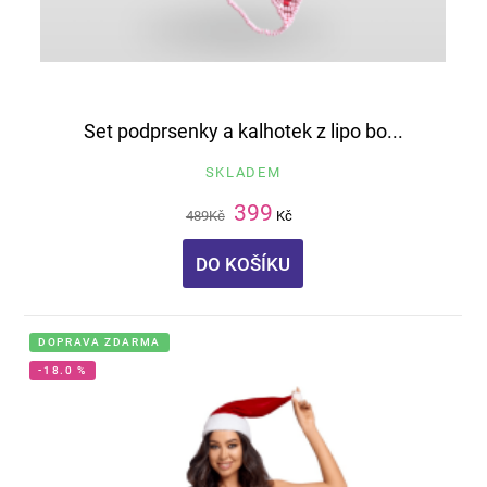
Set podprsenky a kalhotek z lipo bo...
SKLADEM
399
489
Kč
Kč
DO KOŠÍKU
DOPRAVA ZDARMA
-18.0 %