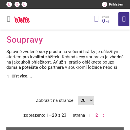
Přihlašení
KOŠÍK:
0
Kč
Soupravy
Správně zvolené
sexy prádlo
na večerní hrátky je důležitým
startem pro
kvalitní zážitek.
Krásná sexy souprava je vhodná
na jakoukoli příležitost. Ať už si prádlo obléknete pouze
doma a potěšíte oko partnera
v soukromí ložnice nebo si
svůdné prádlo obléknete pod oblečení
do společnosti.
Číst více....
Vzrušte myšlenkou sebe i partnera svou, pod šaty, ukrytou
sexy soupravičkou. Sexy obleček má také
pozitivní vliv
na
ženské sebevědomí a libido.
Zobrazit na stránce
zobrazeno: 1–20
z 23
strana
1
2