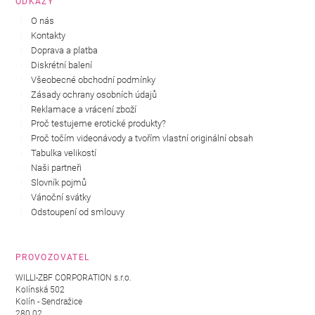
ODKAZY
O nás
Kontakty
Doprava a platba
Diskrétní balení
Všeobecné obchodní podmínky
Zásady ochrany osobních údajů
Reklamace a vrácení zboží
Proč testujeme erotické produkty?
Proč točím videonávody a tvořím vlastní originální obsah
Tabulka velikostí
Naši partneři
Slovník pojmů
Vánoční svátky
Odstoupení od smlouvy
PROVOZOVATEL
WILLI-ZBF CORPORATION s.r.o.
Kolínská 502
Kolín - Sendražice
280 02