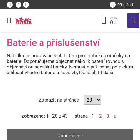
Přihlašení
KOŠÍK:
0
Kč
Baterie a příslušenství
Nabídka nejpoužívanějších baterií pro erotické pomůcky na
baterie
. Doporučujeme objednat několik baterií rovnou s
objednávkou sexuální hračky. Nemusíte pak běhat po elektru
a hledat vhodné baterie a nebo zbytečně platit další
poštovné, za novou objednávku.
Zobrazit na stránce
zobrazeno: 1–20
z 43
strana
1
2
3
Doporučené