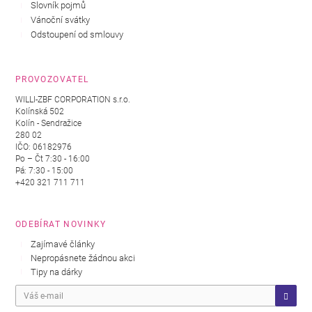
Slovník pojmů
Vánoční svátky
Odstoupení od smlouvy
PROVOZOVATEL
WILLI-ZBF CORPORATION s.r.o.
Kolínská 502
Kolín - Sendražice
280 02
IČO: 06182976
Po – Čt 7:30 - 16:00
Pá: 7:30 - 15:00
+420 321 711 711
ODEBÍRAT NOVINKY
Zajímavé články
Nepropásnete žádnou akci
Tipy na dárky