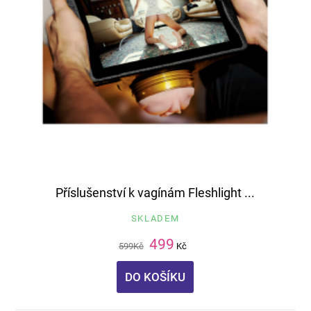
Příslušenství k vagínám Fleshlight ...
SKLADEM
499
599
Kč
Kč
DO KOŠÍKU