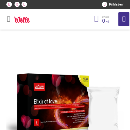
Přihlašení
KOŠÍK:
0
Kč