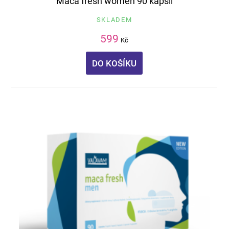
Maca fresh women 90 kapslí
SKLADEM
599
Kč
DO KOŠÍKU