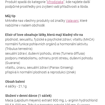
Produkt spadá do kategorie "
Afrodiziaka
", kde najdete další
podpůrné prostředky pro zvýšení vaší přitažlivosti a libida.
Můj tip
Mrkněte nas všechny produkty od značky
Valavani
, které
nabízíme v našem obchodě.
Elixir of love obsahuje látky, která mají kladný vliv na
plodnost, sexualitu, fyzické a psychické zdraví, vitalitu (MACA)
normální funkce pohlavních orgánů a hormonální aktivitu
(Tribulus terrestris)
sexuální zdraví, duševní pohodu, stres (Turnera diffusa)
podporu metabolismu, ochranu proti stresu, duševní pohodu
(Guarana)
vitalitu, únavu, sexuální zdraví (Panax Ginseng)
přispívá k normální plodnosti a reprodukci (zinek)
Obsah balení
4 sáčky - 21,1g
Složení v denní dávce (1 sáček)
Maca (Lepidium meyenii) extrakt 900 mg, L- arginin hydrochlorid