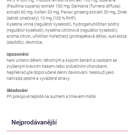
99,5 % 500 mg, Tribulus terrestris extrakt 100 mg, Guarana
(Paullinia cupana) extrakt 100 mg, Damiana (Turnera diffusa)
extrakt 60 mg, Kofein 50 mg, Panax ginseng extrakt 30 mg, Zinek
(laktát zinečnatý) 10 mg (100 % RHP)
Kyselina vinná (regulátor kyselosti), hydrogenuhličitan sodný
(regulátor kyselosti), kyselina citrónová (regulátor kyselosti),
aroma citron, uhličitan hořečnatý (protispékavá látka), sukralóza
(sladidlo), dextróza.
Upozornění
Není určeno dětem, těhotným a kojícím ženám a osobám se
zvýšeným krevním tlakem nebo srdcečními chorobami.
Nepřekračujte doporučené denní dávkování. Neslouží jako
náhrada pestré a vyvážené stravy.
Skladování
Při pokojové teplotě na suchém a tmavém místě.
Nejprodávanější