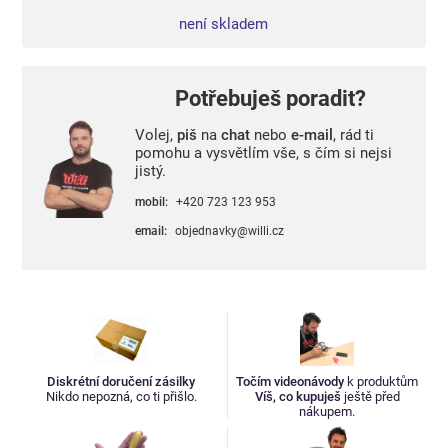
není skladem
Potřebuješ poradit?
Volej,
piš
na
chat
nebo
e-mail
, rád ti
pomohu a vysvětlím vše, s čím si nejsi
jistý.
mobil:
+420 723 123 953
email:
objednavky@willi.cz
Diskrétní doručení zásilky
Točím videonávody
k produktům
Nikdo nepozná, co ti přišlo.
Víš, co kupuješ
ještě před
nákupem.