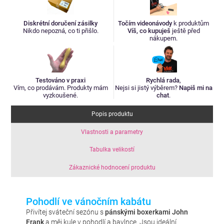
Diskrétní doručení zásilky
Točím videonávody
k produktům
Nikdo nepozná, co ti přišlo.
Víš, co kupuješ
ještě před
nákupem.
Testováno v praxi
Rychlá rada
,
Vím, co prodávám. Produkty mám
Nejsi si jistý výběrem?
Napiš mi na
vyzkoušené.
chat
.
Popis produktu
Vlastnosti a parametry
Tabulka velikostí
Zákaznické hodnocení produktu
Pohodlí ve vánočním kabátu
Přivítej sváteční sezónu s
pánskými boxerkami John
Frank
a měj kule v pohodlí a bavlnce. Jsou ideální