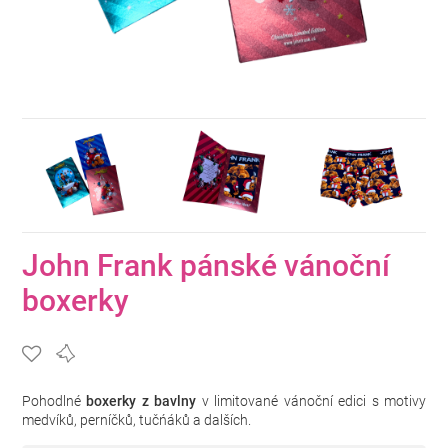
John Frank pánské vánoční
boxerky
Pohodlné
boxerky z bavlny
v limitované vánoční edici s motivy
medvíků, perníčků, tučńáků a dalších.