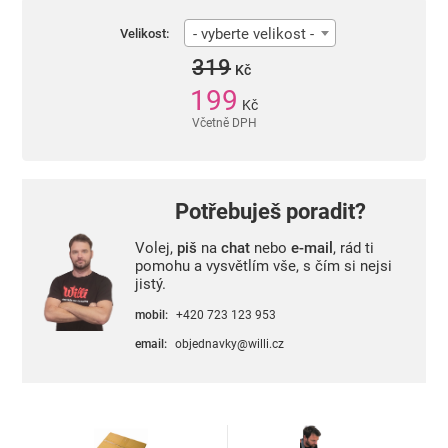
- vyberte velikost -
Velikost:
319
Kč
199
Kč
Včetně DPH
Potřebuješ poradit?
Volej,
piš
na
chat
nebo
e-mail
, rád ti
pomohu a vysvětlím vše, s čím si nejsi
jistý.
mobil:
+420 723 123 953
email:
objednavky@willi.cz