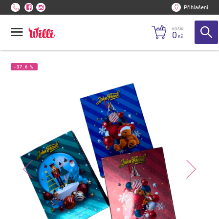
Přihlašení
KOŠÍK:
0
Kč
-37.6 %