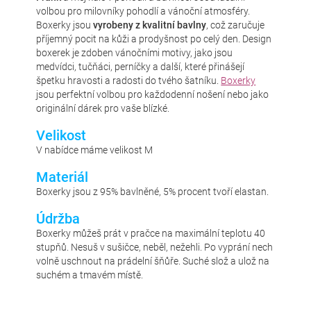
volbou pro milovníky pohodlí a vánoční atmosféry.
Boxerky jsou
vyrobeny z kvalitní bavlny
, což zaručuje
příjemný pocit na kůži a prodyšnost po celý den. Design
boxerek je zdoben vánočními motivy, jako jsou
medvídci, tučňáci, perníčky a další, které přinášejí
špetku hravosti a radosti do tvého šatníku.
Boxerky
jsou perfektní volbou pro každodenní nošení nebo jako
originální dárek pro vaše blízké.
Velikost
V nabídce máme velikost M
Materiál
Boxerky jsou z 95% bavlněné, 5% procent tvoří elastan.
Údržba
Boxerky můžeš prát v pračce na maximální teplotu 40
stupňů. Nesuš v sušičce, neběl, nežehli. Po vyprání nech
volně uschnout na prádelní šňůře. Suché slož a ulož na
suchém a tmavém místě.