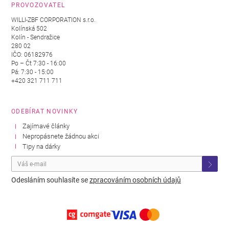
PROVOZOVATEL
WILLI-ZBF CORPORATION s.r.o.
Kolínská 502
Kolín - Sendražice
280 02
IČO: 06182976
Po – Čt 7:30 - 16:00
Pá: 7:30 - 15:00
+420 321 711 711
ODEBÍRAT NOVINKY
Zajímavé články
Nepropásnete žádnou akci
Tipy na dárky
Odesláním souhlasíte se
zpracováním osobních údajů