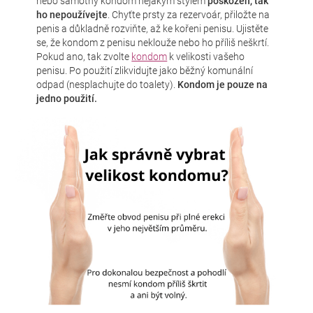
nebo samotný kondom nějakým stylem
poškozen, tak
ho nepoužívejte
. Chyťte prsty za rezervoár, přiložte na
penis a důkladně rozviňte, až ke kořeni penisu. Ujistěte
se, že kondom z penisu neklouže nebo ho příliš neškrtí.
Pokud ano, tak zvolte
kondom
k velikosti vašeho
penisu. Po použití zlikvidujte jako běžný komunální
odpad (nesplachujte do toalety).
Kondom je pouze na
jedno použití.