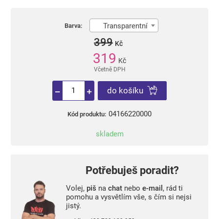
Transparentní
Barva:
399
Kč
319
Kč
Včetně DPH
do košíku
04166220000
Kód produktu:
skladem
Potřebuješ poradit?
Volej,
piš
na
chat
nebo
e-mail
, rád ti
pomohu a vysvětlím vše, s čím si nejsi
jistý.