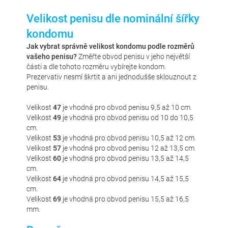
Velikost penisu dle nominální šířky
kondomu
Jak vybrat správně velikost kondomu podle rozměrů
vašeho penisu?
Změřte obvod penisu v jeho největší
části a dle tohoto rozměru vybírejte kondom.
Prezervativ nesmí škrtit a ani jednodušše sklouznout z
penisu.
Velikost
47
je vhodná pro obvod penisu 9,5 až 10 cm.
Velikost
49
je vhodná pro obvod penisu od 10 do 10,5
cm.
Velikost
53
je vhodná pro obvod penisu 10,5 až 12 cm.
Velikost
57
je vhodná pro obvod penisu 12 až 13,5 cm.
Velikost
60
je vhodná pro obvod penisu 13,5 až 14,5
cm.
Velikost
64
je vhodná pro obvod penisu 14,5 až 15,5
cm.
Velikost
69
je vhodná pro obvod penisu 15,5 až 16,5
mm.