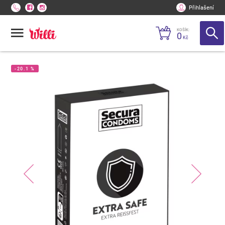
Přihlašení
KOŠÍK:
0
Kč
-20.1 %