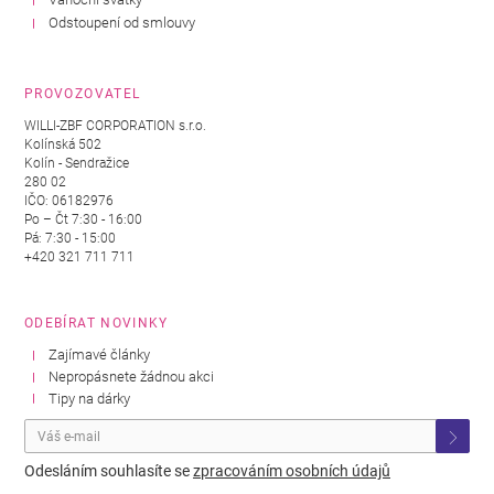
Odstoupení od smlouvy
PROVOZOVATEL
WILLI-ZBF CORPORATION s.r.o.
Kolínská 502
Kolín - Sendražice
280 02
IČO: 06182976
Po – Čt 7:30 - 16:00
Pá: 7:30 - 15:00
+420 321 711 711
ODEBÍRAT NOVINKY
Zajímavé články
Nepropásnete žádnou akci
Tipy na dárky
Odesláním souhlasíte se
zpracováním osobních údajů