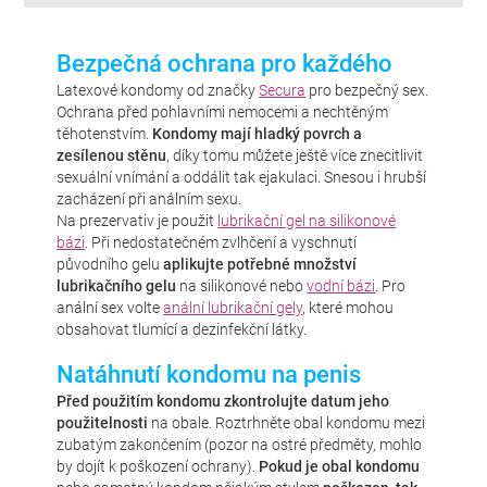
Bezpečná ochrana pro každého
Latexové kondomy od značky
Secura
pro bezpečný sex.
Ochrana před pohlavními nemocemi a nechtěným
těhotenstvím.
Kondomy mají hladký povrch a
zesílenou stěnu
, díky tomu můžete ještě více znecitlivit
sexuální vnímání a oddálit tak ejakulaci. Snesou i hrubší
zacházení při análním sexu.
Na prezervativ je použit
lubrikační gel na silikonové
bázi
. Při nedostatečném zvlhčení a vyschnutí
původního gelu
aplikujte potřebné množství
lubrikačního gelu
na silikonové nebo
vodní bázi
. Pro
anální sex volte
anální lubrikační gely
, které mohou
obsahovat tlumící a dezinfekční látky.
Natáhnutí kondomu na penis
Před použitím kondomu zkontrolujte datum jeho
použitelnosti
na obale. Roztrhněte obal kondomu mezi
zubatým zakončením (pozor na ostré předměty, mohlo
by dojít k poškození ochrany).
Pokud je obal kondomu