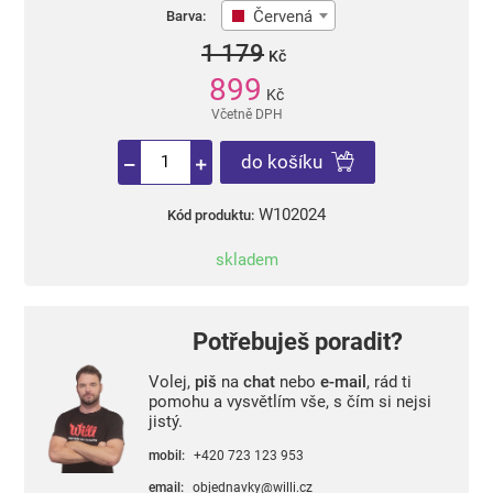
Červená
Barva:
1 179
Kč
899
Kč
Včetně DPH
do košíku
W102024
Kód produktu:
skladem
Potřebuješ poradit?
Volej,
piš
na
chat
nebo
e-mail
, rád ti
pomohu a vysvětlím vše, s čím si nejsi
jistý.
mobil:
+420 723 123 953
email:
objednavky@willi.cz