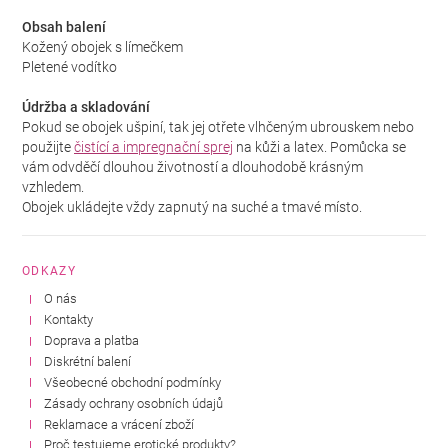
Obsah balení
Kožený obojek s límečkem
Pletené vodítko
Údržba a skladování
Pokud se obojek ušpiní, tak jej otřete vlhčeným ubrouskem nebo
použijte
čistící a impregnační sprej
na kůži a latex. Pomůcka se
vám odvděčí dlouhou životností a dlouhodobě krásným
vzhledem.
Obojek ukládejte vždy zapnutý na suché a tmavé místo.
ODKAZY
O nás
Kontakty
Doprava a platba
Diskrétní balení
Všeobecné obchodní podmínky
Zásady ochrany osobních údajů
Reklamace a vrácení zboží
Proč testujeme erotické produkty?