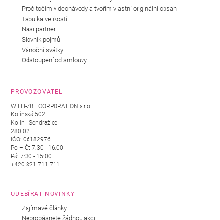
Proč točím videonávody a tvořím vlastní originální obsah
Tabulka velikostí
Naši partneři
Slovník pojmů
Vánoční svátky
Odstoupení od smlouvy
PROVOZOVATEL
WILLI-ZBF CORPORATION s.r.o.
Kolínská 502
Kolín - Sendražice
280 02
IČO: 06182976
Po – Čt 7:30 - 16:00
Pá: 7:30 - 15:00
+420 321 711 711
ODEBÍRAT NOVINKY
Zajímavé články
Nepropásnete žádnou akci