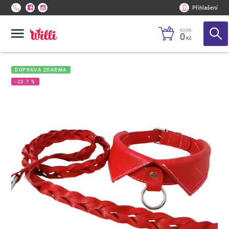
Přihlašení
KOŠÍK:
0
Kč
DOPRAVA ZDARMA
-23.7 %