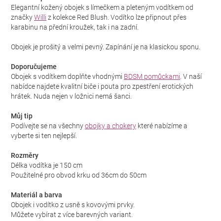
Elegantní kožený obojek s límečkem a pleteným vodítkem od
značky
Willi
z kolekce Red Blush. Vodítko lze připnout přes
karabinu na přední kroužek, tak i na zadní.
Obojek je prošitý a velmi pevný. Zapínání je na klasickou sponu.
Doporučujeme
Obojek s vodítkem doplňte vhodnými
BDSM pomůckami
. V naší
nabídce najdete kvalitní biče i pouta pro zpestření erotických
hrátek. Nuda nejen v ložnici nemá šanci.
Můj tip
Podívejte se na všechny
obojky a chokery
které nabízíme a
vyberte si ten nejlepší.
Rozměry
Délka vodítka je 150 cm
Použitelné pro obvod krku od 36cm do 50cm
Materiál a barva
Obojek i vodítko z usně s kovovými prvky.
Můžete vybírat z více barevných variant.