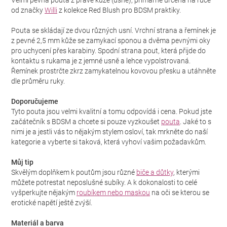
Velmi pevná pouta z pravé kůže (usně), primárně určená na ruce
od značky
Willi
z kolekce Red Blush pro BDSM praktiky.
Pouta se skládají ze dvou různých usní. Vrchní strana a řemínek je
z pevné 2,5 mm kůže se zamykací sponou a dvěma pevnými oky
pro uchycení přes karabiny. Spodní strana pout, která přijde do
kontaktu s rukama je z jemné usně a lehce vypolstrovaná.
Řemínek prostrčte zkrz zamykatelnou kovovou přesku a utáhněte
dle průměru ruky.
Doporučujeme
Tyto pouta jsou velmi kvalitní a tomu odpovídá i cena. Pokud jste
začátečník s BDSM a chcete si pouze vyzkoušet
pouta
. Jaké to s
nimi je a jestli vás to nějakým stylem osloví, tak mrkněte do naší
kategorie a vyberte si taková, která vyhoví vašim požadavkům.
Můj tip
Skvělým doplňkem k poutům jsou různé
biče a důtky
, kterými
můžete potrestat neposlušné subíky. A k dokonalosti to celé
vyšperkujte nějakým
roubíkem nebo maskou
na oči se kterou se
erotické napětí ještě zvýší.
Materiál a barva