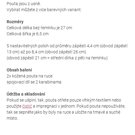
Pouta jsou z usně.
Vybírat můžete z více barevných variant.
Rozměry
Celková délka bez řemínku je 27 cm
Celková šířka je 6,5 cm
5 nastavitelných poloh od průměru zápěstí 4,4 cm (obvod zápěstí
13 cm) až po 8,4 cm (obvod zápěstí 26 cm)
(obvod zápěstí 21 cm = střední dírka z pěti na řemínku)
Obsah balení
2x kožená pouta na ruce
spojovací díl se 2 karabinama
Údržba a skladování
Pokud se ušpiní, tak, pouta otřete pouze vlhkým textilem nebo
použijte
čistič
a impregnaci v jednom. Pokud pouta nepoužíváte,
tak se sepněte jako by byly na ruce a uložte na tmavé a suché
místo.