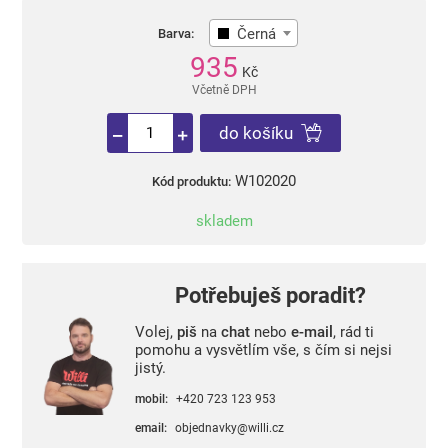
Černá
Barva:
935
Kč
Včetně DPH
do košíku
W102020
Kód produktu:
skladem
Potřebuješ poradit?
Volej,
piš
na
chat
nebo
e-mail
, rád ti
pomohu a vysvětlím vše, s čím si nejsi
jistý.
mobil:
+420 723 123 953
email:
objednavky@willi.cz