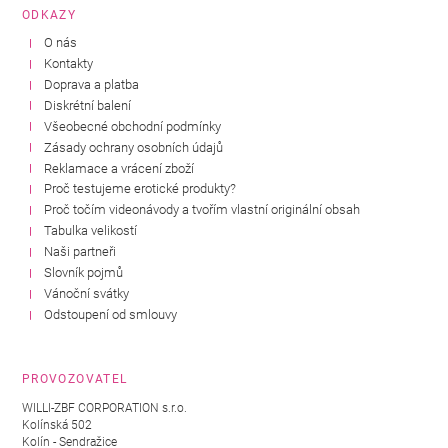
ODKAZY
O nás
Kontakty
Doprava a platba
Diskrétní balení
Všeobecné obchodní podmínky
Zásady ochrany osobních údajů
Reklamace a vrácení zboží
Proč testujeme erotické produkty?
Proč točím videonávody a tvořím vlastní originální obsah
Tabulka velikostí
Naši partneři
Slovník pojmů
Vánoční svátky
Odstoupení od smlouvy
PROVOZOVATEL
WILLI-ZBF CORPORATION s.r.o.
Kolínská 502
Kolín - Sendražice