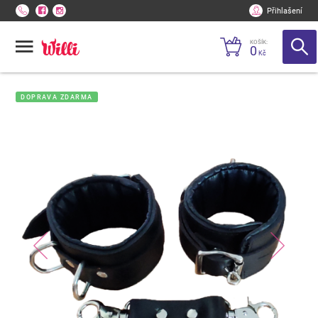
Přihlašení
KOŠÍK:
0
Kč
DOPRAVA ZDARMA