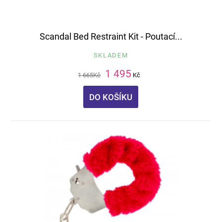
Scandal Bed Restraint Kit - Poutací...
SKLADEM
1 495
1 665
Kč
Kč
DO KOŠÍKU