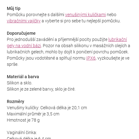
Můj tip
Pomůcku porovnejte s dalšími
venušinými kuličkami
nebo
vibračními vajíčky
a vyberte si pro sebe tu nejlepší pomůcku.
Doporučujeme
Pro jednodušší zavádění a příjemnější pocity použijte
lubrikační
gely na vodní bázi
. Pozor na obsah silikonu v masážních olejích a
lubrikačních gelech, mohlo by dojít k poničení povrchu pomůcek.
Pomůcky jsou vodotěsné a splňují normu
IPX6
, vyzkoušejte je ve
sprše.
Materiál a barva
Silikon a sklo.
Silikon je ze zelené barvy, sklo je čiré.
Rozměry
Venušiny kuličky: Celková délka je 20,1 cm
Maximální průměr je 3,5 cm
Hmotnost je 78 g
Vaginální činka:
Celková délka je 6,4 cm