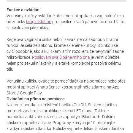
Funkce a ovládání
Venušiny kuličky ovládáné přes mobilní aplikaci a vaginální činka
od značky
Magic Motion
pro posílení svalů pánevního dna. Užijte
si posilování jako nikdy.
Kegelova vaginální činka neboli závaží nemá žádnou vibrační
funkci. Je celá ze silikonu, kromě skleněné kuličky. S činkou se
cvičí podobně jako s kuličkami s tím rozdílem, že nevytváří žádné
mikrovibrace.
Posilování svalů pánevního dna
je velmi důležité
nejen pro sexuální aktivity, ale také komplexně prospívá celému
tělu.
Venušinu kuličku ovádejte pomocí tlačítka na pomůcce nebo přes
mobilní aplikaci Whats Sense, kterou stáhněte zdarma na App
Store / Google Play.
Ovládání na přímo na pomůcce
Na konci poutka je umístěné tlačítko On/Off. Stiskem tlačítka
motorek zavibruje a problikne zelená LED dioda. Takto je
pomůcka v aktivním režimu se zapnutým Bluetooth. Dalším
stiskem zapněte vibrace. Programy, kterých je 10 přepínejte
krátkým stiskem tlačítka. Kuličky vypněte delším stiskem tlačítka