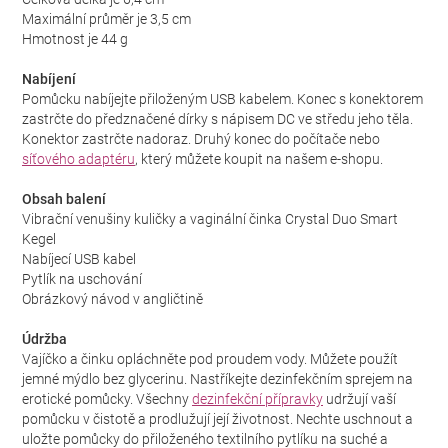
Maximální průměr je 3,5 cm
Hmotnost je 44 g
Nabíjení
Pomůcku nabíjejte přiloženým USB kabelem. Konec s konektorem
zastrčte do předznačené dírky s nápisem DC ve středu jeho těla.
Konektor zastrčte nadoraz. Druhý konec do počítače nebo
síťového adaptéru
, který můžete koupit na našem e-shopu.
Obsah balení
Vibrační venušiny kuličky a vaginální činka Crystal Duo Smart
Kegel
Nabíjecí USB kabel
Pytlík na uschování
Obrázkový návod v angličtině
Údržba
Vajíčko a činku opláchněte pod proudem vody. Můžete použít
jemné mýdlo bez glycerinu. Nastříkejte dezinfekčním sprejem na
erotické pomůcky. Všechny
dezinfekční přípravky
udržují vaší
pomůcku v čistotě a prodlužují její životnost. Nechte uschnout a
uložte pomůcky do přiloženého textilního pytlíku na suché a