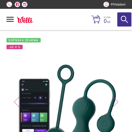
Přihlašení
KOŠÍK:
0
Kč
DOPRAVA ZDARMA
-33.4 %