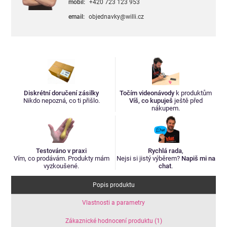
mobil:
+420 723 123 953
email:
objednavky@willi.cz
Diskrétní doručení zásilky
Točím videonávody
k produktům
Nikdo nepozná, co ti přišlo.
Víš, co kupuješ
ještě před
nákupem.
Testováno v praxi
Rychlá rada
,
Vím, co prodávám. Produkty mám
Nejsi si jistý výběrem?
Napiš mi na
vyzkoušené.
chat
.
Popis produktu
Vlastnosti a parametry
Zákaznické hodnocení produktu (1)