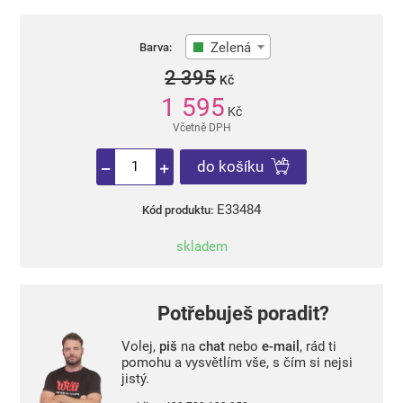
Zelená
Barva:
2 395
Kč
1 595
Kč
Včetně DPH
do košíku
E33484
Kód produktu:
skladem
Potřebuješ poradit?
Volej,
piš
na
chat
nebo
e-mail
, rád ti
pomohu a vysvětlím vše, s čím si nejsi
jistý.