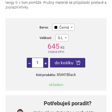
tangy ti v tom pomůže. Pružný materiál se přizpůsobí postavě a
zvýrazní křivky.
Černá
Barva:
S-L
Velikost:
645
Kč
Včetně DPH
do košíku
85441Black
Kód produktu:
skladem
Potřebuješ poradit?