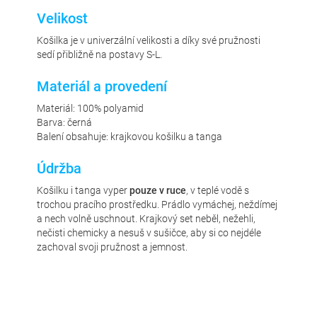
Velikost
Košilka je v univerzální velikosti a díky své pružnosti
sedí přibližně na postavy S-L.
Materiál a provedení
Materiál: 100% polyamid
Barva: černá
Balení obsahuje: krajkovou košilku a tanga
Údržba
Košilku i tanga vyper
pouze v ruce
, v teplé vodě s
trochou pracího prostředku. Prádlo vymáchej, neždímej
a nech volně uschnout. Krajkový set neběl, nežehli,
nečisti chemicky a nesuš v sušičce, aby si co nejdéle
zachoval svoji pružnost a jemnost.