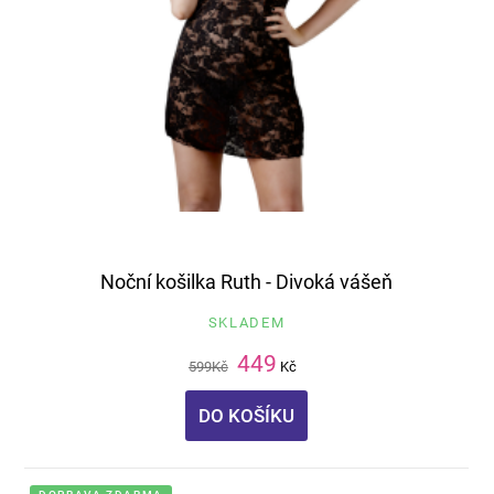
Noční košilka Ruth - Divoká vášeň
SKLADEM
449
599
Kč
Kč
DO KOŠÍKU