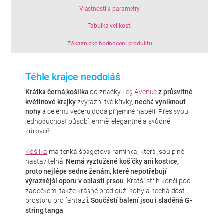
Vlastnosti a parametry
Tabulka velikostí
Zákaznické hodnocení produktu
Téhle krajce neodoláš
Krátká černá košilka
od značky
Leg Avenue
z průsvitné
květinové krajky
zvýrazní tvé křivky,
nechá vyniknout
nohy
a celému večeru dodá příjemné napětí. Přes svou
jednoduchost působí jemně, elegantně a svůdně
zároveň.
Košilka
má tenká špagetová ramínka, která jsou plně
nastavitelná.
Nemá vyztužené košíčky ani kostice,
proto nejlépe sedne ženám, které nepotřebují
výraznější oporu v oblasti prsou
. Kratší střih končí pod
zadečkem, takže krásně prodlouží nohy a nechá dost
prostoru pro fantazii.
Součástí balení jsou i sladěná G-
string tanga
.