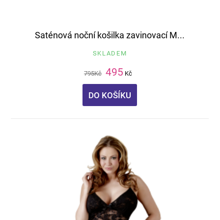
Saténová noční košilka zavinovací M...
SKLADEM
495
795
Kč
Kč
DO KOŠÍKU