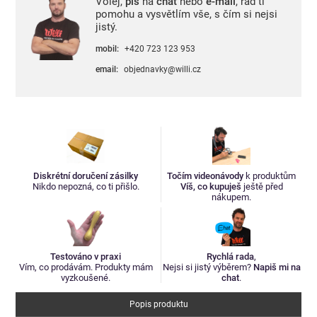
Volej,
piš
na
chat
nebo
e-mail
, rád ti
pomohu a vysvětlím vše, s čím si nejsi
jistý.
mobil:
+420 723 123 953
email:
objednavky@willi.cz
Diskrétní doručení zásilky
Točím videonávody
k produktům
Nikdo nepozná, co ti přišlo.
Víš, co kupuješ
ještě před
nákupem.
Testováno v praxi
Rychlá rada
,
Vím, co prodávám. Produkty mám
Nejsi si jistý výběrem?
Napiš mi na
vyzkoušené.
chat
.
Popis produktu