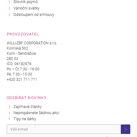
Slovník pojmů
Vánoční svátky
Odstoupení od smlouvy
PROVOZOVATEL
WILLI-ZBF CORPORATION s.r.o.
Kolínská 502
Kolín - Sendražice
280 02
IČO: 06182976
Po – Čt 7:30 - 16:00
Pá: 7:30 - 15:00
+420 321 711 711
ODEBÍRAT NOVINKY
Zajímavé články
Nepropásnete žádnou akci
Tipy na dárky