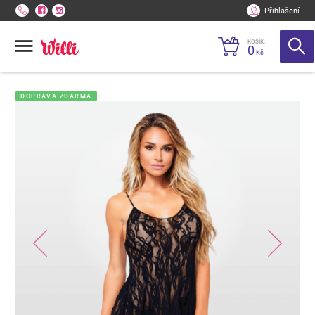
Přihlašení
KOŠÍK:
0
Kč
DOPRAVA ZDARMA