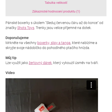
Tabulka velikostí
Zákaznické hodnocení produktu (1)
Pánské boxerky s úkolem "Sleduj červenou čáru až do konce" od
značky
Shots Toys
. Trenky jsou velice příjemné na dotek.
Doporučujeme
Mrkněte na všechny
boxerky, slipy a tanga
, které nabízíme a
skryjte svoje nádobíčko do pohodlného ptačího hnízda.
Můj tip
Lze využít jako
žertovný dárek
, který vykouzlí úsměv na tváři.
Video