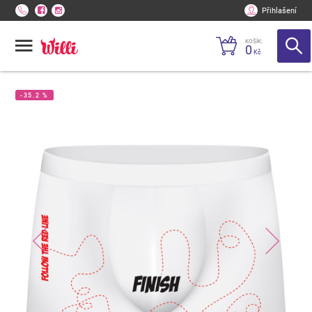
Přihlašení
KOŠÍK:
0
Kč
-35.2 %