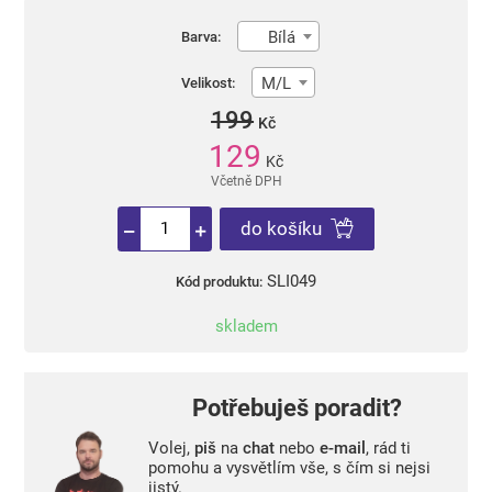
Bílá
Barva:
M/L
Velikost:
199
Kč
129
Kč
Včetně DPH
do košíku
SLI049
Kód produktu:
skladem
Potřebuješ poradit?
Volej,
piš
na
chat
nebo
e-mail
, rád ti
pomohu a vysvětlím vše, s čím si nejsi
jistý.