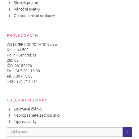
Slovník pojmů
Vánoční svátky
Odstoupení od smlouvy
PROVOZOVATEL
WILLI-ZBF CORPORATION s.r.o.
Kolínská 502
Kolín - Sendražice
280 02
IČO: 06182976
Po – Čt 7:30 - 16:00
Pá: 7:30 - 15:00
+420 321 711 711
ODEBÍRAT NOVINKY
Zajímavé články
Nepropásnete žádnou akci
Tipy na dárky