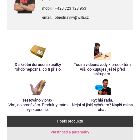
mobil:
+420 723 123 953
email:
objednavky@willi.cz
Diskrétní doručení zásilky
Točím videonávody
k produktům
Nikdo nepozná, co ti přišlo.
Víš, co kupuješ
ještě před
nákupem.
Testováno v praxi
Rychlá rada
,
Vím, co prodávám. Produkty mám
Nejsi si jistý výběrem?
Napiš mi na
vyzkoušené.
chat
.
Popis produktu
Vlastnosti a parametry