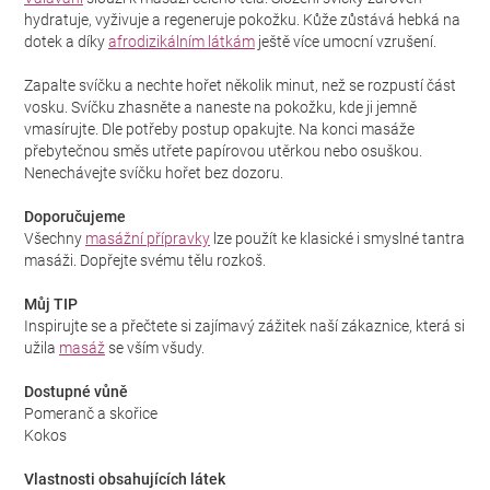
hydratuje, vyživuje a regeneruje pokožku. Kůže zůstává hebká na
dotek a díky
afrodizikálním látkám
ještě více umocní vzrušení.
Zapalte svíčku a nechte hořet několik minut, než se rozpustí část
vosku. Svíčku zhasněte a naneste na pokožku, kde ji jemně
vmasírujte. Dle potřeby postup opakujte. Na konci masáže
přebytečnou směs utřete papírovou utěrkou nebo osuškou.
Nenechávejte svíčku hořet bez dozoru.
Doporučujeme
Všechny
masážní přípravky
lze použít ke klasické i smyslné tantra
masáži. Dopřejte svému tělu rozkoš.
Můj TIP
Inspirujte se a přečtete si zajímavý zážitek naší zákaznice, která si
užila
masáž
se vším všudy.
Dostupné vůně
Pomeranč a skořice
Kokos
Vlastnosti obsahujících látek