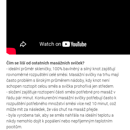
Čím se liší od ostatních masážních svíček?
- ideální průměr skleničky, 100% bavlněný a silný knot zajišťují
rovnoměrné rozpuštění celé směsi. Masážní svíčky na trhu mají
často problém s širokým průměrem nádoby, kdy knot není
schopen roztopit celou směs a svíčka prohořívá jen středem.
- složení zajišťuje roztopení části směsi potřebné pro masáž v
řádu pár minut. Konkurenční masážní svíčky potřebují často k
rozpuštění potřebného množství směsi více než 10 minut, což
může mít za následek, že vás chuť na masáž přejde.
- byla vyrobena tak, aby se směs nahřála na ideální teplotu a
nikdy nemohlo dojít k popálení nebo nepříjemným teplotním
pocitům.