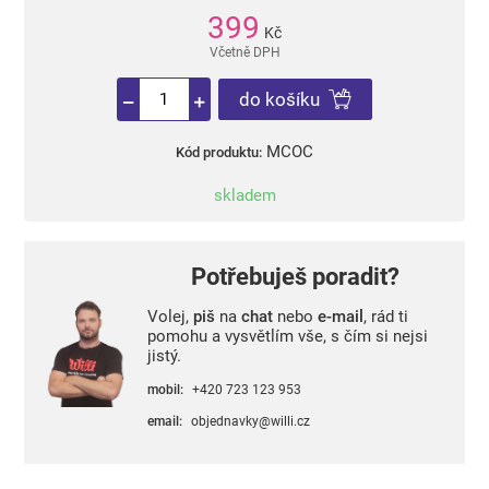
399
Kč
Včetně DPH
do košíku
MCOC
Kód produktu:
skladem
Potřebuješ poradit?
Volej,
piš
na
chat
nebo
e-mail
, rád ti
pomohu a vysvětlím vše, s čím si nejsi
jistý.
mobil:
+420 723 123 953
email:
objednavky@willi.cz