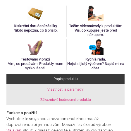
Diskrétní doručení zásilky
Točím videonávody
k produktům
Nikdo nepozná, co ti přišlo.
Víš, co kupuješ
ještě před
nákupem.
Testováno v praxi
Rychlá rada
,
Vím, co prodávám. Produkty mám
Nejsi si jistý výběrem?
Napiš mi na
vyzkoušené.
chat
.
Popis produktu
Vlastnosti a parametry
Zákaznické hodnocení produktu
Funkce a použití
Vychutnejte smyslnou a nezapomenutelnou masáž
doprovázenou příjemnou vůní. Masážní svíčka od výrobce
Valavani
slouží k masáži celého těla. Složení svíčky zároveň