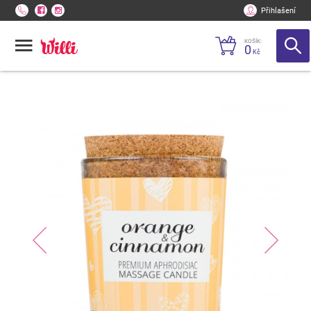
Přihlašení
KOŠÍK:
0
Kč