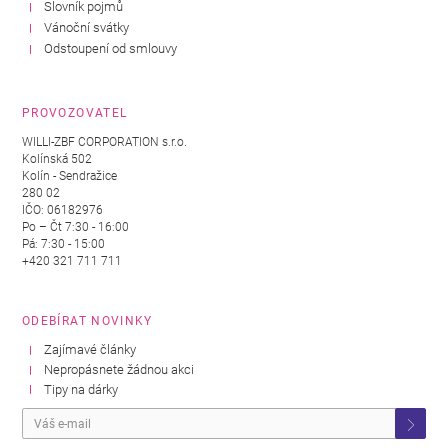
Slovník pojmů
Vánoční svátky
Odstoupení od smlouvy
PROVOZOVATEL
WILLI-ZBF CORPORATION s.r.o.
Kolínská 502
Kolín - Sendražice
280 02
IČO: 06182976
Po – Čt 7:30 - 16:00
Pá: 7:30 - 15:00
+420 321 711 711
ODEBÍRAT NOVINKY
Zajímavé články
Nepropásnete žádnou akci
Tipy na dárky