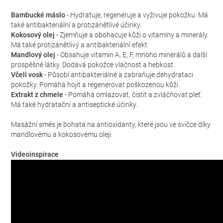
Bambucké máslo
- Hydratuje, regeneruje a vyživuje pokožku. Má
také antibakteriální a protizánětlivé účinky.
Kokosový olej
- Zjemňuje a obohacuje kůži o vitamíny a minerály.
Má také protizánětlivý a antibakteriální efekt.
Mandlový olej
- Obsahuje vitamin A, E, F, mnoho minerálů a další
prospěšné látky. Dodává pokožce vláčnost a hebkost.
Včelí vosk
- Působí antibakteriálně a zabraňuje dehydrataci
pokožky. Pomáhá hojit a regenerovat poškozenou kůži.
Extrakt z chmele
- Pomáhá omlazovat, čistit a zvláčňovat pleť.
Má také hydratační a antiseptické účinky.
Masážní směs je bohatá na antioxidanty, které jsou ve svíčce díky
mandlovému a kokosovému oleji.
Videoinspirace