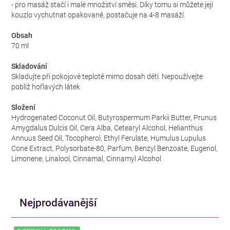
- pro masáž stačí i malé množství směsi. Díky tomu si můžete její
kouzlo vychutnat opakovaně, postačuje na 4-8 masáží.
Obsah
70 ml
Skladování
Skladujte při pokojové teplotě mimo dosah dětí. Nepoužívejte
poblíž hořlavých látek
Složení
Hydrogenated Coconut Oil, Butyrospermum Parkii Butter, Prunus
Amygdalus Dulcis Oil, Cera Alba, Cetearyl Alcohol, Helianthus
Annuus Seed Oil, Tocopherol, Ethyl Ferulate, Humulus Lupulus
Cone Extract, Polysorbate-80, Parfum, Benzyl Benzoate, Eugenol,
Limonene, Linalool, Cinnamal, Cinnamyl Alcohol
Nejprodávanější