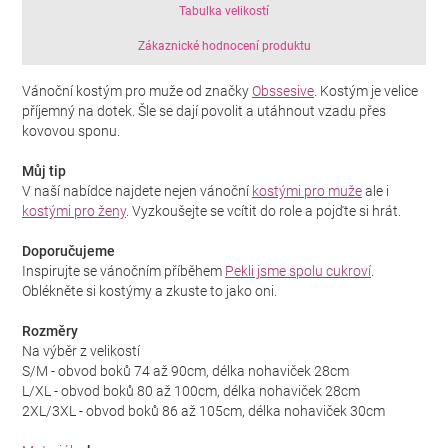
Tabulka velikostí
Zákaznické hodnocení produktu
Vánoční kostým pro muže od značky
Obssesive
. Kostým je velice
příjemný na dotek. Šle se dají povolit a utáhnout vzadu přes
kovovou sponu.
Můj tip
V naší nabídce najdete nejen vánoční
kostými pro muže
ale i
kostými pro ženy
. Vyzkoušejte se vcítit do role a pojďte si hrát.
Doporučujeme
Inspirujte se vánočním příběhem
Pekli jsme spolu cukroví
.
Oblékněte si kostýmy a zkuste to jako oni.
Rozměry
Na výběr z velikostí
S/M - obvod boků 74 až 90cm, délka nohaviček 28cm
L/XL - obvod boků 80 až 100cm, délka nohaviček 28cm
2XL/3XL - obvod boků 86 až 105cm, délka nohaviček 30cm