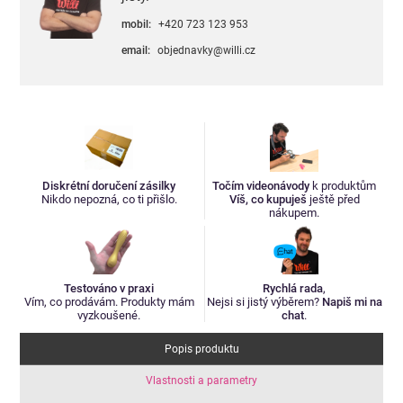
mobil:
+420 723 123 953
email:
objednavky@willi.cz
Diskrétní doručení zásilky
Točím videonávody
k produktům
Nikdo nepozná, co ti přišlo.
Víš, co kupuješ
ještě před
nákupem.
Testováno v praxi
Rychlá rada
,
Vím, co prodávám. Produkty mám
Nejsi si jistý výběrem?
Napiš mi na
vyzkoušené.
chat
.
Popis produktu
Vlastnosti a parametry