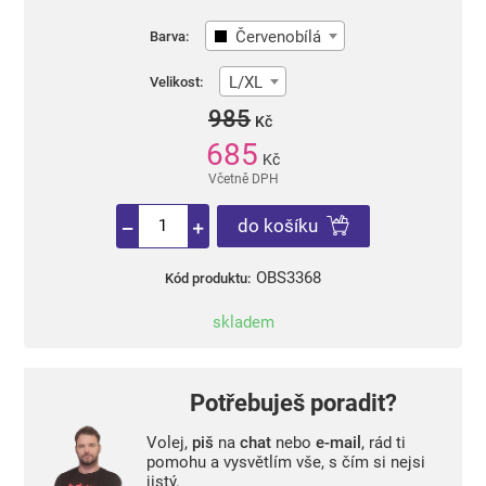
Červenobílá
Barva:
L/XL
Velikost:
985
Kč
685
Kč
Včetně DPH
do košíku
OBS3368
Kód produktu:
skladem
Potřebuješ poradit?
Volej,
piš
na
chat
nebo
e-mail
, rád ti
pomohu a vysvětlím vše, s čím si nejsi
jistý.