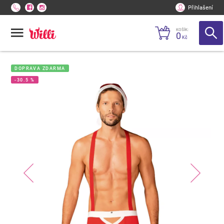
Přihlašení
KOŠÍK:
0
Kč
DOPRAVA ZDARMA
-30.5 %