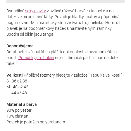
Dvoudílné
sexy plavky
v svítivě růžové barvě z elastické a na
dotek velmi příjemné látky. Povrch je hladký, matný a připomíná
pogumování. Minimalistický střih ve tvaru trojúhelníku. Horní díl
plavek je na podprsenkový háček s nastavitelnými ramínky.
Spodní díl bikin jsou tanga.
Doporučujeme
Dotáhněte svůj outfit na pláži k dokonalosti a nezapomeňte se
oholit.
Pomůcky pro holení
nejen intimních partií u nás najdete
také.
Velikosti
Přibližné rozměry hledejte v záložce " Tabulka velikostí "
S - 36 až 38
M - 40 až 42
L - 44 až 46
Materiál a barva
90% polyester
10% elastan
Povrch je potažen polyuretanem