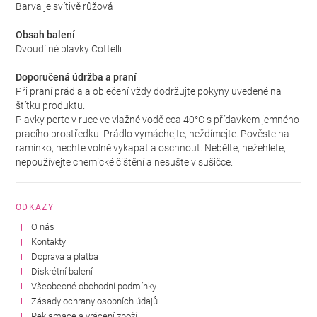
Barva je svítivě růžová
Obsah balení
Dvoudílné plavky Cottelli
Doporučená údržba a praní
Při praní prádla a oblečení vždy dodržujte pokyny uvedené na
štítku produktu.
Plavky perte v ruce ve vlažné vodě cca 40°C s přídavkem jemného
pracího prostředku. Prádlo vymáchejte, neždímejte. Pověste na
ramínko, nechte volně vykapat a oschnout. Nebělte, nežehlete,
nepoužívejte chemické čištění a nesušte v sušičce.
ODKAZY
O nás
Kontakty
Doprava a platba
Diskrétní balení
Všeobecné obchodní podmínky
Zásady ochrany osobních údajů
Reklamace a vrácení zboží