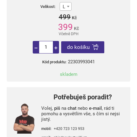
L
Velikost:
499
Kč
399
Kč
Včetně DPH
do košíku
22303993041
Kód produktu:
skladem
Potřebuješ poradit?
Volej,
piš
na
chat
nebo
e-mail
, rád ti
pomohu a vysvětlím vše, s čím si nejsi
jistý.
mobil:
+420 723 123 953