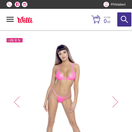
Přihlašení
KOŠÍK:
0
Kč
-20.0 %