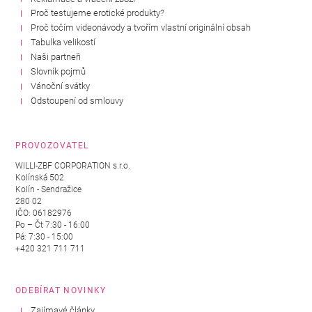
Proč testujeme erotické produkty?
Proč točím videonávody a tvořím vlastní originální obsah
Tabulka velikostí
Naši partneři
Slovník pojmů
Vánoční svátky
Odstoupení od smlouvy
PROVOZOVATEL
WILLI-ZBF CORPORATION s.r.o.
Kolínská 502
Kolín - Sendražice
280 02
IČO: 06182976
Po – Čt 7:30 - 16:00
Pá: 7:30 - 15:00
+420 321 711 711
ODEBÍRAT NOVINKY
Zajímavé články