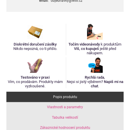
email:
objednavky@willi.cz
Diskrétní doručení zásilky
Točím videonávody
k produktům
Nikdo nepozná, co ti přišlo.
Víš, co kupuješ
ještě před
nákupem.
Testováno v praxi
Rychlá rada
,
Vím, co prodávám. Produkty mám
Nejsi si jistý výběrem?
Napiš mi na
vyzkoušené.
chat
.
Popis produktu
Vlastnosti a parametry
Tabulka velikostí
Zákaznické hodnocení produktu