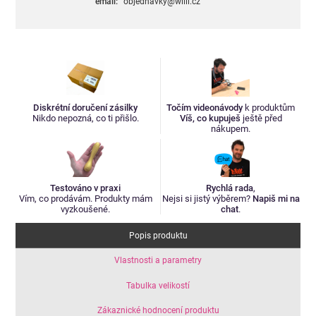
email:
objednavky@willi.cz
Diskrétní doručení zásilky
Točím videonávody
k produktům
Nikdo nepozná, co ti přišlo.
Víš, co kupuješ
ještě před
nákupem.
Testováno v praxi
Rychlá rada
,
Vím, co prodávám. Produkty mám
Nejsi si jistý výběrem?
Napiš mi na
vyzkoušené.
chat
.
Popis produktu
Vlastnosti a parametry
Tabulka velikostí
Zákaznické hodnocení produktu