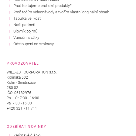
Proč testujeme erotické produkty?
Proč točím videonávody a tvořím vlastní originální obsah
Tabulka velikostí
Naši partneři
Slovník pojmů
Vánoční svátky
Odstoupení od smlouvy
PROVOZOVATEL
WILLI-ZBF CORPORATION s.r.o.
Kolínská 502
Kolín - Sendražice
280 02
IČO: 06182976
Po – Čt 7:30 - 16:00
Pá: 7:30 - 15:00
+420 321 711 711
ODEBÍRAT NOVINKY
Zajímavé články