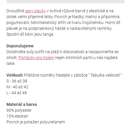
Dvoudílné
sexy plavky
v svítivě růžové barvě z elastické a na
dotek velmi příjemné látky. Povrch je hladký, matný a připomíná
pogumování. Minimalistický střih ve tvaru trojúhelníku. Horní díl
plavek je na podprsenkový háček s nastavitelnými ramínky.
Spodní díl bikin jsou tanga.
Doporučujeme
Dotáhněte svůj outfit na pláži k dokonalosti a nezapomeňte se
oholit.
Pomůcky pro holení
nejen intimních partií u nás najdete
také.
Velikosti
Přibližné rozměry hledejte v záložce " Tabulka velikostí "
S - 36 až 38
M - 40 až 42
L - 44 až 46
Materiál a barva
90% polyester
10% elastan
Povrch je potažen polyuretanem