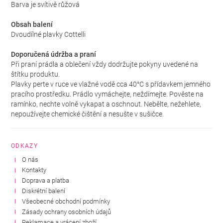
Barva je svítivě růžová
Obsah balení
Dvoudílné plavky Cottelli
Doporučená údržba a praní
Při praní prádla a oblečení vždy dodržujte pokyny uvedené na
štítku produktu.
Plavky perte v ruce ve vlažné vodě cca 40°C s přídavkem jemného
pracího prostředku. Prádlo vymáchejte, neždímejte. Pověste na
ramínko, nechte volně vykapat a oschnout. Nebělte, nežehlete,
nepoužívejte chemické čištění a nesušte v sušičce.
ODKAZY
O nás
Kontakty
Doprava a platba
Diskrétní balení
Všeobecné obchodní podmínky
Zásady ochrany osobních údajů
Reklamace a vrácení zboží