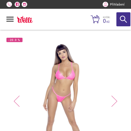
Přihlašení
KOŠÍK:
0
Kč
-20.0 %