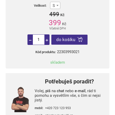
S
Velikost:
499
Kč
399
Kč
Včetně DPH
do košíku
22303993021
Kód produktu:
skladem
Potřebuješ poradit?
Volej,
piš
na
chat
nebo
e-mail
, rád ti
pomohu a vysvětlím vše, s čím si nejsi
jistý.
mobil:
+420 723 123 953