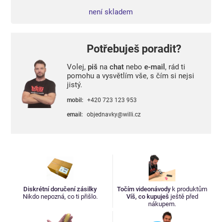
není skladem
Potřebuješ poradit?
Volej,
piš
na
chat
nebo
e-mail
, rád ti
pomohu a vysvětlím vše, s čím si nejsi
jistý.
mobil:
+420 723 123 953
email:
objednavky@willi.cz
Diskrétní doručení zásilky
Točím videonávody
k produktům
Nikdo nepozná, co ti přišlo.
Víš, co kupuješ
ještě před
nákupem.