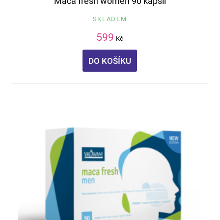
Maca fresh women 90 kapslí
SKLADEM
599
Kč
DO KOŠÍKU