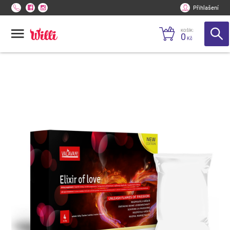
Přihlašení
KOŠÍK:
0
Kč