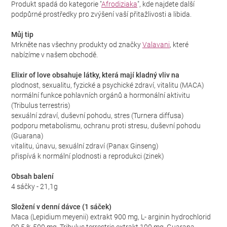
Produkt spadá do kategorie "
Afrodiziaka
", kde najdete další
podpůrné prostředky pro zvýšení vaší přitažlivosti a libida.
Můj tip
Mrkněte nas všechny produkty od značky
Valavani
, které
nabízíme v našem obchodě.
Elixir of love obsahuje látky, která mají kladný vliv na
plodnost, sexualitu, fyzické a psychické zdraví, vitalitu (MACA)
normální funkce pohlavních orgánů a hormonální aktivitu
(Tribulus terrestris)
sexuální zdraví, duševní pohodu, stres (Turnera diffusa)
podporu metabolismu, ochranu proti stresu, duševní pohodu
(Guarana)
vitalitu, únavu, sexuální zdraví (Panax Ginseng)
přispívá k normální plodnosti a reprodukci (zinek)
Obsah balení
4 sáčky - 21,1g
Složení v denní dávce (1 sáček)
Maca (Lepidium meyenii) extrakt 900 mg, L- arginin hydrochlorid