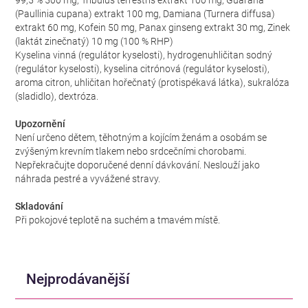
99,5 % 500 mg, Tribulus terrestris extrakt 100 mg, Guarana
(Paullinia cupana) extrakt 100 mg, Damiana (Turnera diffusa)
extrakt 60 mg, Kofein 50 mg, Panax ginseng extrakt 30 mg, Zinek
(laktát zinečnatý) 10 mg (100 % RHP)
Kyselina vinná (regulátor kyselosti), hydrogenuhličitan sodný
(regulátor kyselosti), kyselina citrónová (regulátor kyselosti),
aroma citron, uhličitan hořečnatý (protispékavá látka), sukralóza
(sladidlo), dextróza.
Upozornění
Není určeno dětem, těhotným a kojícím ženám a osobám se
zvýšeným krevním tlakem nebo srdcečními chorobami.
Nepřekračujte doporučené denní dávkování. Neslouží jako
náhrada pestré a vyvážené stravy.
Skladování
Při pokojové teplotě na suchém a tmavém místě.
Nejprodávanější