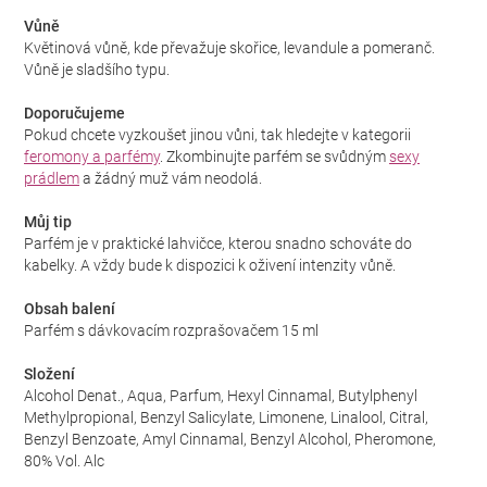
Vůně
Květinová vůně, kde převažuje skořice, levandule a pomeranč.
Vůně je sladšího typu.
Doporučujeme
Pokud chcete vyzkoušet jinou vůni, tak hledejte v kategorii
feromony a parfémy
. Zkombinujte parfém se svůdným
sexy
prádlem
a žádný muž vám neodolá.
Můj tip
Parfém je v praktické lahvičce, kterou snadno schováte do
kabelky. A vždy bude k dispozici k oživení intenzity vůně.
Obsah balení
Parfém s dávkovacím rozprašovačem 15 ml
Složení
Alcohol Denat., Aqua, Parfum, Hexyl Cinnamal, Butylphenyl
Methylpropional, Benzyl Salicylate, Limonene, Linalool, Citral,
Benzyl Benzoate, Amyl Cinnamal, Benzyl Alcohol, Pheromone,
80% Vol. Alc