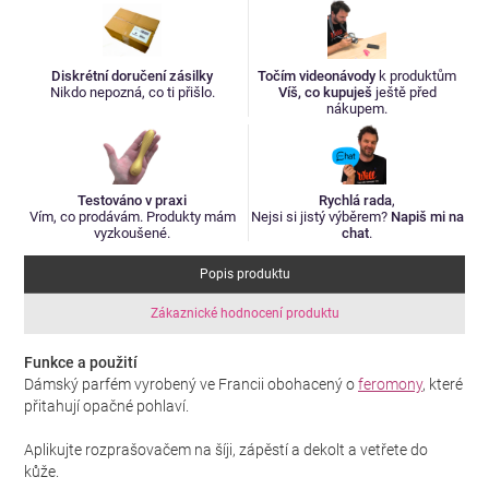
Diskrétní doručení zásilky
Točím videonávody
k produktům
Nikdo nepozná, co ti přišlo.
Víš, co kupuješ
ještě před
nákupem.
Testováno v praxi
Rychlá rada
,
Vím, co prodávám. Produkty mám
Nejsi si jistý výběrem?
Napiš mi na
vyzkoušené.
chat
.
Popis produktu
Zákaznické hodnocení produktu
Funkce a použití
Dámský parfém vyrobený ve Francii obohacený o
feromony
, které
přitahují opačné pohlaví.
Aplikujte rozprašovačem na šíji, zápěstí a dekolt a vetřete do
kůže.