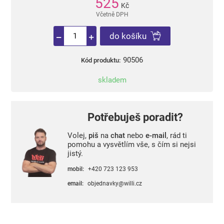
525
Kč
Včetně DPH
do košíku
90506
Kód produktu:
skladem
Potřebuješ poradit?
Volej,
piš
na
chat
nebo
e-mail
, rád ti
pomohu a vysvětlím vše, s čím si nejsi
jistý.
mobil:
+420 723 123 953
email:
objednavky@willi.cz