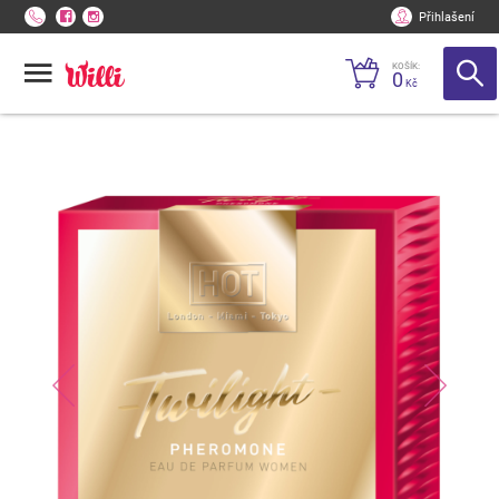
Přihlašení
KOŠÍK:
0
Kč