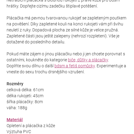
Netradiční plácačka s dlouhou rukojetí z pravé kůže pro bdsm
hrátky. Dopřejte cizímu zadečku štiplavé potěšení.
Plácačka má pevnou tvarovanou rukojeť se zapleteným poutkem
na pověšení. Díky zapletené kouli na konci rukojeti vám při švihu
neuletí z ruky. Dopadová plocha ze silné kůže je velice pružná.
Zapletené části jsou ještě zalepeny (nehrozí rozpletení). Vše je
dotažené do posledního detailu.
Pokud máte zájem o jinou plácačku nebo ji jen chcete porovnat s
ostatními, koukněte do kategorie
biče, důtky a plácačky
.
Doplňte svou dílnu o další
bdsm a fetiš pomůcky
. Experimentuje a
vneste do sexu trochu drsnějšího vzrušení.
Rozměry
celková délka: 61cm
délka rukojeti: 45cm
šířka plácačky: 8cm
váha: 188g
Materiál
Opletení a plácačka z kůže
Výztuha PVC