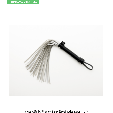
DOPRAVA ZDARMA
Menší bič s třásněmi Please, Sir