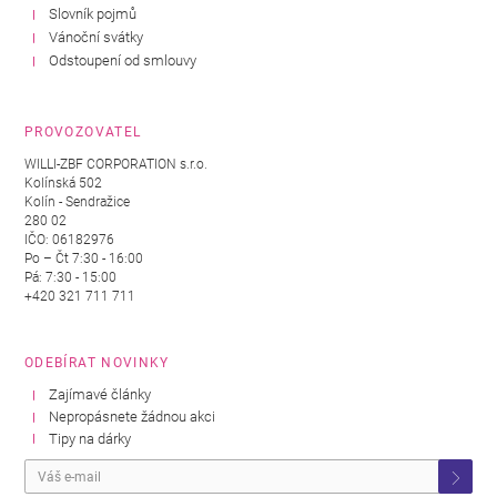
Slovník pojmů
Vánoční svátky
Odstoupení od smlouvy
PROVOZOVATEL
WILLI-ZBF CORPORATION s.r.o.
Kolínská 502
Kolín - Sendražice
280 02
IČO: 06182976
Po – Čt 7:30 - 16:00
Pá: 7:30 - 15:00
+420 321 711 711
ODEBÍRAT NOVINKY
Zajímavé články
Nepropásnete žádnou akci
Tipy na dárky