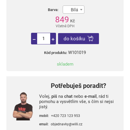
Bílá
Barva:
849
Kč
Včetně DPH
do košíku
W101019
Kód produktu:
skladem
Potřebuješ poradit?
Volej,
piš
na
chat
nebo
e-mail
, rád ti
pomohu a vysvětlím vše, s čím si nejsi
jistý.
mobil:
+420 723 123 953
email:
objednavky@willi.cz