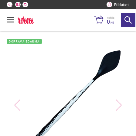
Přihlašení
KOŠÍK:
0
Kč
DOPRAVA ZDARMA