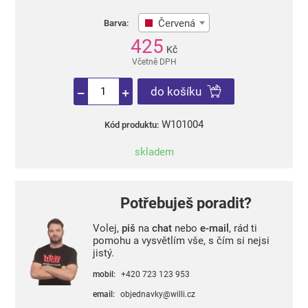
Červená
Barva:
425
Kč
Včetně DPH
do košíku
W101004
Kód produktu:
skladem
Potřebuješ poradit?
Volej,
piš
na
chat
nebo
e-mail
, rád ti
pomohu a vysvětlím vše, s čím si nejsi
jistý.
mobil:
+420 723 123 953
email:
objednavky@willi.cz