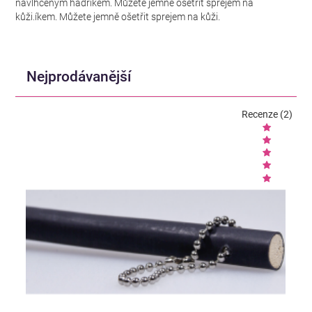
navlhčeným hadříkem. Můžete jemně ošetřit sprejem na
kůži.íkem. Můžete jemně ošetřit sprejem na kůži.
Nejprodávanější
Recenze (2)