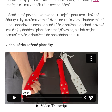
Plácačka s nýty z pravé kůže pro bdsm hrátky od značky
Willi
.
Dopřejte cizímu zadečku štiplavé potěšení.
Plácačka má pevnou tvarovanou rukojeť s poutkem z kožené
šňůrky. Díky kterému vám při švihu neuletí a vždy jí budete mít při
ruce. Dopadová plocha ze silné kůže je pružná a ohebná. Kovové
lesklé nýty dodávají plácačce drsnější vzhled, ale bát se jich
nemusíte. Vše je dotažené do posledního detailu.
Videoukázka kožené plácačky