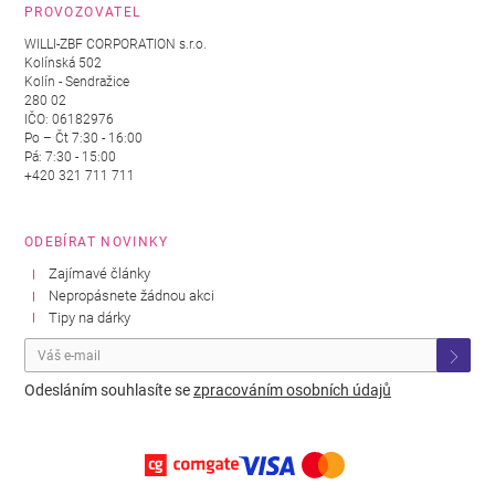
PROVOZOVATEL
WILLI-ZBF CORPORATION s.r.o.
Kolínská 502
Kolín - Sendražice
280 02
IČO: 06182976
Po – Čt 7:30 - 16:00
Pá: 7:30 - 15:00
+420 321 711 711
ODEBÍRAT NOVINKY
Zajímavé články
Nepropásnete žádnou akci
Tipy na dárky
Odesláním souhlasíte se
zpracováním osobních údajů