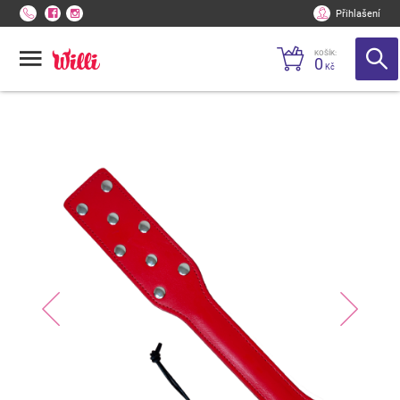
Přihlašení
KOŠÍK:
0
Kč