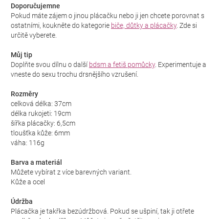
Doporučujemne
Pokud máte zájem o jinou plácačku nebo ji jen chcete porovnat s
ostatními, koukněte do kategorie
biče, důtky a plácačky
. Zde si
určitě vyberete.
Můj tip
Doplňte svou dílnu o další
bdsm a fetiš pomůcky
. Experimentuje a
vneste do sexu trochu drsnějšího vzrušení.
Rozměry
celková délka: 37cm
délka rukojeti: 19cm
šířka plácačky: 6,5cm
tloušťka kůže: 6mm
váha: 116g
Barva a materiál
Můžete vybírat z více barevných variant.
Kůže a ocel
Údržba
Plácačka je takřka bezúdržbová. Pokud se ušpiní, tak ji otřete