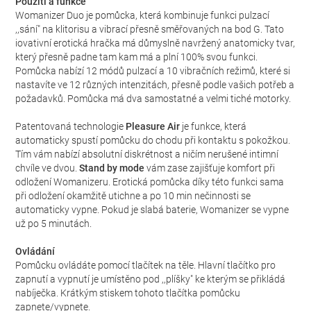
Použití a funkce
Womanizer Duo je pomůcka, která kombinuje funkci pulzací
,,sání" na klitorisu a vibrací přesně směřovaných na bod G. Tato
iovativní erotická hračka má důmyslně navržený anatomicky tvar,
který přesně padne tam kam má a plní 100% svou funkci.
Pomůcka nabízí 12 módů pulzací a 10 vibračních režimů, které si
nastavíte ve 12 různých intenzitách, přesně podle vašich potřeb a
požadavků. Pomůcka má dva samostatné a velmi tiché motorky.
Patentovaná technologie
Pleasure Air
je funkce, která
automaticky spustí pomůcku do chodu při kontaktu s pokožkou.
Tím vám nabízí absolutní diskrétnost a ničím nerušené intimní
chvíle ve dvou.
Stand by mode
vám zase zajišťuje komfort při
odložení Womanizeru. Erotická pomůcka díky této funkci sama
při odložení okamžitě utichne a po 10 min nečinnosti se
automaticky vypne. Pokud je slabá baterie, Womanizer se vypne
už po 5 minutách.
Ovládání
Pomůcku ovládáte pomocí tlačítek na těle. Hlavní tlačítko pro
zapnutí a vypnutí je umístěno pod ,,plíšky" ke kterým se přikládá
nabíječka. Krátkým stiskem tohoto tlačítka pomůcku
zapnete/vypnete.