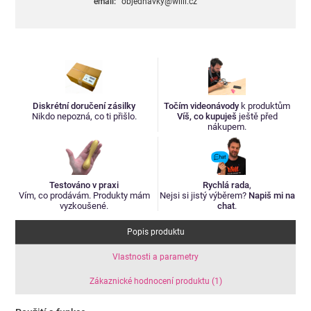
email:
objednavky@willi.cz
Diskrétní doručení zásilky
Točím videonávody
k produktům
Nikdo nepozná, co ti přišlo.
Víš, co kupuješ
ještě před
nákupem.
Testováno v praxi
Rychlá rada
,
Vím, co prodávám. Produkty mám
Nejsi si jistý výběrem?
Napiš mi na
vyzkoušené.
chat
.
Popis produktu
Vlastnosti a parametry
Zákaznické hodnocení produktu (1)