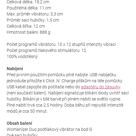
Celková délka: 19,2 cm
Použitelná délka: 11 cm
Max. průměr vibrátoru: 3,3 cm
Průměr sací hubičky: 1,5 cm
Celková šířka: 12 cm
Hmotnost balení: 888 g
Počet programů vibrátoru: 10 x 12 stupňů intenzity vibrací
Počet programů tlakového stimulátoru: 12
100% vodotěsný
Nabíjení
Před prvním použitím pomůcku plně nabijte. USB nabíječku
jednoduše přiložíte k Click ,N´ Charge plíškům na těle pomůcky.
USB kabel zapojíte do počítače nebo do
adaptéru do zásuvky
(není součástí balení). Nabíjení signalizuje blikání diody uvnitř sací
hubičky. Blikání je v bílé barvě při plném nabití se světlo vypne.
Plné nabití trvá cca 2,5 hodiny. Doba běhu při nejvyšší intenzitě
módů je cca 50 minut.
Obsah balení
Womanizer Duo podtlakový vibrátor na bod G
Dvě sací hubičky