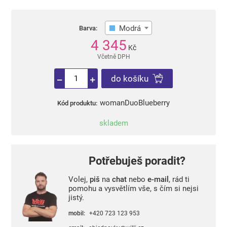
Modrá
Barva:
4 345
Kč
Včetně DPH
do košíku
womanDuoBlueberry
Kód produktu:
skladem
Potřebuješ poradit?
Volej,
piš
na
chat
nebo
e-mail
, rád ti
pomohu a vysvětlím vše, s čím si nejsi
jistý.
mobil:
+420 723 123 953