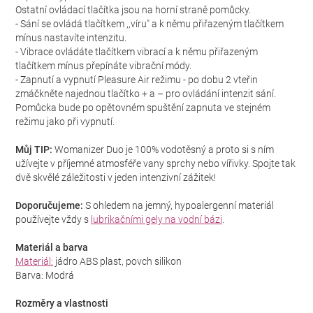
Ostatní ovládací tlačítka jsou na horní straně pomůcky.
- Sání se ovládá tlačítkem ,,víru" a k němu přiřazeným tlačítkem
mínus nastavíte intenzitu.
- Vibrace ovládáte tlačítkem vibrací a k němu přiřazeným
tlačítkem mínus přepínáte vibrační módy.
- Zapnutí a vypnutí Pleasure Air režimu - po dobu 2 vteřin
zmáčkněte najednou tlačítko + a – pro ovládání intenzit sání.
Pomůcka bude po opětovném spuštění zapnuta ve stejném
režimu jako při vypnutí.
Můj TIP:
Womanizer Duo je 100% vodotěsný a proto si s ním
užívejte v příjemné atmosféře vany sprchy nebo vířivky. Spojte tak
dvě skvělé záležitosti v jeden intenzivní zážitek!
Doporučujeme:
S ohledem na jemný, hypoalergenní materiál
používejte vždy s
lubrikačními gely na vodní bázi
.
Materiál a barva
Materiál:
jádro ABS plast, povch silikon
Barva: Modrá
Rozměry a vlastnosti