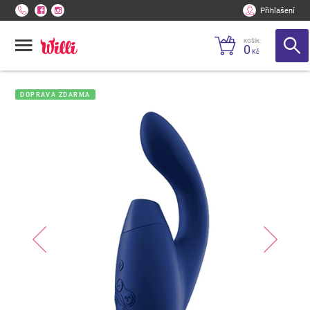
Přihlašení
KOŠÍK:
0
Kč
DOPRAVA ZDARMA