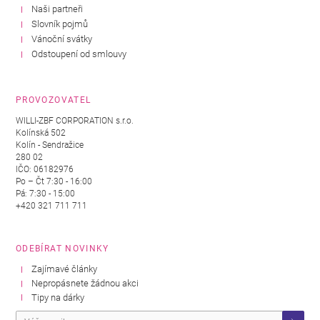
Naši partneři
Slovník pojmů
Vánoční svátky
Odstoupení od smlouvy
PROVOZOVATEL
WILLI-ZBF CORPORATION s.r.o.
Kolínská 502
Kolín - Sendražice
280 02
IČO: 06182976
Po – Čt 7:30 - 16:00
Pá: 7:30 - 15:00
+420 321 711 711
ODEBÍRAT NOVINKY
Zajímavé články
Nepropásnete žádnou akci
Tipy na dárky