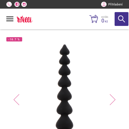
Přihlašení
KOŠÍK:
0
Kč
-16.7 %