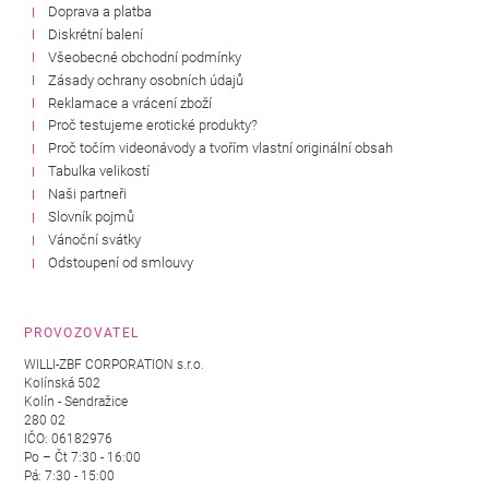
Doprava a platba
Diskrétní balení
Všeobecné obchodní podmínky
Zásady ochrany osobních údajů
Reklamace a vrácení zboží
Proč testujeme erotické produkty?
Proč točím videonávody a tvořím vlastní originální obsah
Tabulka velikostí
Naši partneři
Slovník pojmů
Vánoční svátky
Odstoupení od smlouvy
PROVOZOVATEL
WILLI-ZBF CORPORATION s.r.o.
Kolínská 502
Kolín - Sendražice
280 02
IČO: 06182976
Po – Čt 7:30 - 16:00
Pá: 7:30 - 15:00