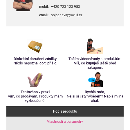
mobil:
+420 723 123 953
email:
objednavky@willi.cz
Diskrétní doručení zásilky
Točím videonávody
k produktům
Nikdo nepozná, co ti přišlo.
Víš, co kupuješ
ještě před
nákupem.
Testováno v praxi
Rychlá rada
,
Vím, co prodávám. Produkty mám
Nejsi si jistý výběrem?
Napiš mi na
vyzkoušené.
chat
.
Popis produktu
Vlastnosti a parametry