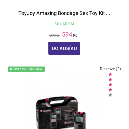
ToyJoy Amazing Bondage Sex Toy Kit ...
SKLADEM
594
699
Kč
Kč
DO KOŠÍKU
Recenze (2)
DOPRAVA ZDARMA