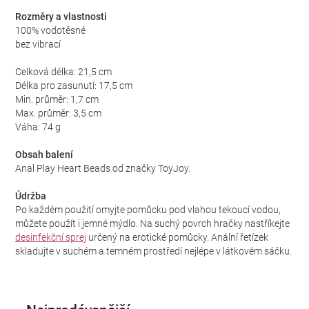
Rozměry a vlastnosti
100% vodotěsné
bez vibrací
Celková délka: 21,5 cm
Délka pro zasunutí: 17,5 cm
Min. průměr: 1,7 cm
Max. průměr: 3,5 cm
Váha: 74 g
Obsah balení
Anal Play Heart Beads od značky ToyJoy.
Údržba
Po každém použití omyjte pomůcku pod vlahou tekoucí vodou,
můžete použít i jemné mýdlo. Na suchý povrch hračky nastříkejte
desinfekční sprej
určený na erotické pomůcky. Anální řetízek
skladujte v suchém a temném prostředí nejlépe v látkovém sáčku.