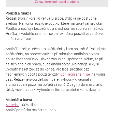
Zákaznické hodnocení produktu
Použití a funkce
Řetízek tvoří 7 korálků ve tvaru srdce. Srdíčka se postupně
zvětšují. Na konci řetízku je poutko, které má také tvar srdíčka.
Poutko umožňuje bezpečnou a snadnou manipulaci s hračkou.
Hračka je vodotěsná a hodí se perfektně na použití ve vaně, ve
sprše i ve vířivce.
Anální řetízek je určen pro začátečníky i pro pokročilé. Pokud jste
začátečníci, na poprvé využijte při stimulaci análního otvoru
pouze část pomůcky. Hlavně zásun neuspěchejte. Věřím, že při
dalších análních hrách, bude anální otvor uvolněnější a vy si
vychutnáte řetízek až do konce. Pro lepší prožitek bez
nepříjemných pocitů použijte vždy
lubrikační anální gel
na vodní
bázi. Řetízek je svou délkou i tvarem vhodný k vaginální
stumulaci, ale pozor na pořadí zásunů. Z vagíny do análu, ano.
Nikdy však naopak. Vyhnete se tím zdravotním komplikacím.
Materiál a barva
Materiál:
100% silikon
Anální pomůcka má černou barvu.