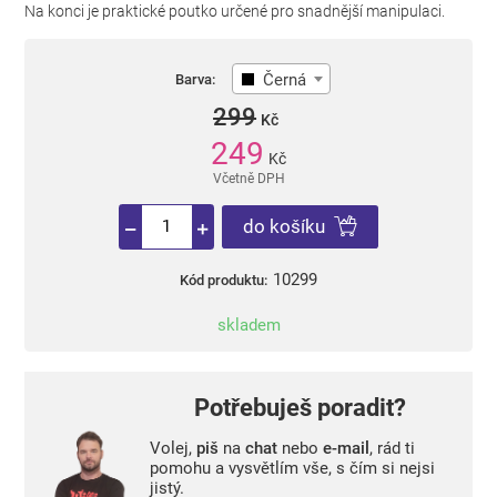
Na konci je praktické poutko určené pro snadnější manipulaci.
Černá
Barva:
299
Kč
249
Kč
Včetně DPH
do košíku
10299
Kód produktu:
skladem
Potřebuješ poradit?
Volej,
piš
na
chat
nebo
e-mail
, rád ti
pomohu a vysvětlím vše, s čím si nejsi
jistý.