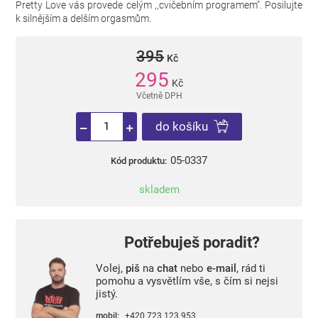
Pretty Love vás provede celým ,,cvičebním programem". Posilujte
k silnějším a delším orgasmům.
395
Kč
295
Kč
Včetně DPH
do košíku
05-0337
Kód produktu:
skladem
Potřebuješ poradit?
Volej,
piš
na
chat
nebo
e-mail
, rád ti
pomohu a vysvětlím vše, s čím si nejsi
jistý.
mobil:
+420 723 123 953