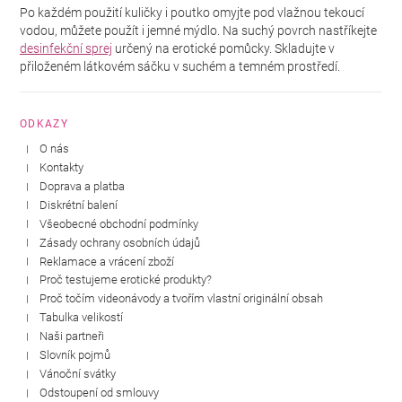
Po každém použití kuličky i poutko omyjte pod vlažnou tekoucí
vodou, můžete použít i jemné mýdlo. Na suchý povrch nastříkejte
desinfekční sprej
určený na erotické pomůcky. Skladujte v
přiloženém látkovém sáčku v suchém a temném prostředí.
ODKAZY
O nás
Kontakty
Doprava a platba
Diskrétní balení
Všeobecné obchodní podmínky
Zásady ochrany osobních údajů
Reklamace a vrácení zboží
Proč testujeme erotické produkty?
Proč točím videonávody a tvořím vlastní originální obsah
Tabulka velikostí
Naši partneři
Slovník pojmů
Vánoční svátky
Odstoupení od smlouvy