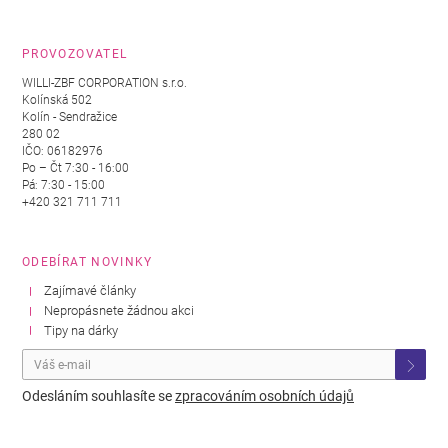
PROVOZOVATEL
WILLI-ZBF CORPORATION s.r.o.
Kolínská 502
Kolín - Sendražice
280 02
IČO: 06182976
Po – Čt 7:30 - 16:00
Pá: 7:30 - 15:00
+420 321 711 711
ODEBÍRAT NOVINKY
Zajímavé články
Nepropásnete žádnou akci
Tipy na dárky
Odesláním souhlasíte se
zpracováním osobních údajů