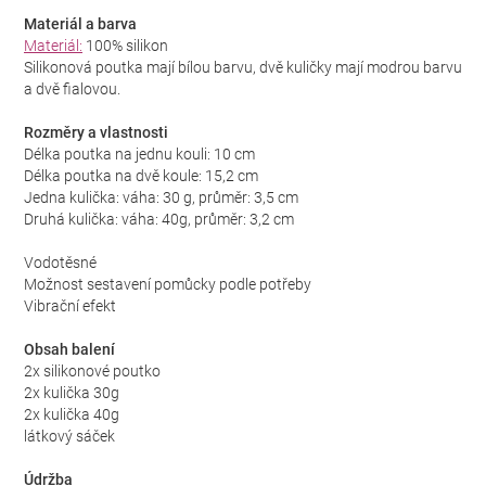
Materiál a barva
Materiál:
100% silikon
Silikonová poutka mají bílou barvu, dvě kuličky mají modrou barvu
a dvě fialovou.
Rozměry a vlastnosti
Délka poutka na jednu kouli: 10 cm
Délka poutka na dvě koule: 15,2 cm
Jedna kulička: váha: 30 g, průměr: 3,5 cm
Druhá kulička: váha: 40g, průměr: 3,2 cm
Vodotěsné
Možnost sestavení pomůcky podle potřeby
Vibrační efekt
Obsah balení
2x silikonové poutko
2x kulička 30g
2x kulička 40g
látkový sáček
Údržba