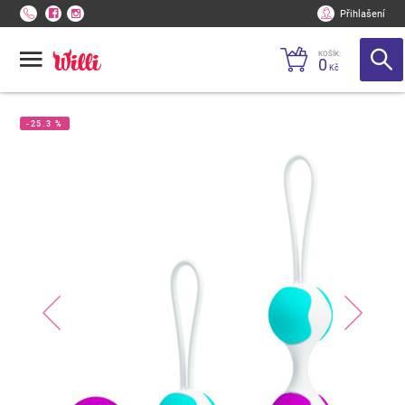
Přihlašení
KOŠÍK:
0
Kč
-25.3 %