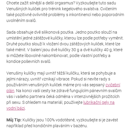
Chcete zažít silnější a delší orgasmus? Vyzkoušejte tuto sadu
Venušiných kuliček pro trénink kegelového svalstva. Cvičením
také pozitivně ovlivnítě problémy s inkontinencí nebo poporodním
uvolněním svalů.
Sada obsahuje dvě silikonová poutka. Jedno poutko slouží na
umístění jedné zátěžové kuličky, kterou lze podle potřeby vyměnit.
Druhé poutko slouží k vložení dvou zátěžových kuliček, které lze
také měnit. V balení jsou dvě kuličky 30 g a dvě kuličky 40 g, které
si můžete libovolně nakombinovat, podle vlastní potřeby a
kondice poševních svalů.
Venušiny kuličky mají uvnitř těžší kuličku, která se pohybuje a
jejími nárazy, uvnitř vznikají vibrace. Pokud si nevíte rady s
používáním venušiných kuliček máme pro vás sepsaný
cvičební
plán
. Na konci vaší cesty ke zdravě fungujícím pánevním svalům
vás i vašeho partnera čeká odměna v intenzivnějších prožitcích
při sexu. S ohledem na materiál, používejte
lubrikační gely na
vodní bázi
.
Můj Tip:
Kuličky jsou 100% vodotěsné, vyzkoušejte si je zavést
například před kondičním plaváním v bazénu.