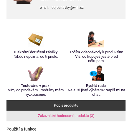
email:
objednavky@willi.cz
Diskrétní doručení zásilky
Točím videonávody
k produktům
Nikdo nepozná, co ti přišlo.
Víš, co kupuješ
ještě před
nákupem.
Testováno v praxi
Rychlá rada
,
Vím, co prodávám. Produkty mám
Nejsi si jistý výběrem?
Napiš mi na
vyzkoušené.
chat
.
Popis produktu
Zákaznické hodnocení produktu (3)
Použití a funkce