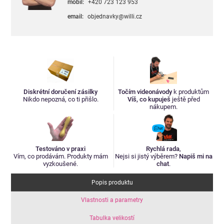
mobil:
+420 723 123 953
email:
objednavky@willi.cz
Diskrétní doručení zásilky
Točím videonávody
k produktům
Nikdo nepozná, co ti přišlo.
Víš, co kupuješ
ještě před
nákupem.
Testováno v praxi
Rychlá rada
,
Vím, co prodávám. Produkty mám
Nejsi si jistý výběrem?
Napiš mi na
vyzkoušené.
chat
.
Popis produktu
Vlastnosti a parametry
Tabulka velikostí