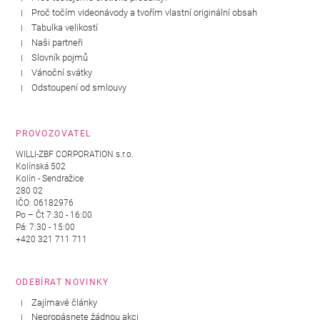
Proč točím videonávody a tvořím vlastní originální obsah
Tabulka velikostí
Naši partneři
Slovník pojmů
Vánoční svátky
Odstoupení od smlouvy
PROVOZOVATEL
WILLI-ZBF CORPORATION s.r.o.
Kolínská 502
Kolín - Sendražice
280 02
IČO: 06182976
Po – Čt 7:30 - 16:00
Pá: 7:30 - 15:00
+420 321 711 711
ODEBÍRAT NOVINKY
Zajímavé články
Nepropásnete žádnou akci