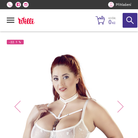
Přihlašení
KOŠÍK:
0
Kč
-22.1 %