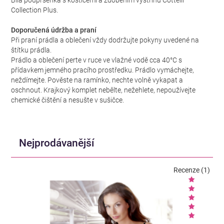
Bílá podprsenka s kosticemi a zdobením výstřihu Cottelli
Collection Plus.
Doporučená údržba a praní
Při praní prádla a oblečení vždy dodržujte pokyny uvedené na
štítku prádla.
Prádlo a oblečení perte v ruce ve vlažné vodě cca 40°C s
přídavkem jemného pracího prostředku. Prádlo vymáchejte,
neždímejte. Pověste na ramínko, nechte volně vykapat a
oschnout. Krajkový komplet nebělte, nežehlete, nepoužívejte
chemické čištění a nesušte v sušičce.
Nejprodávanější
Recenze (1)