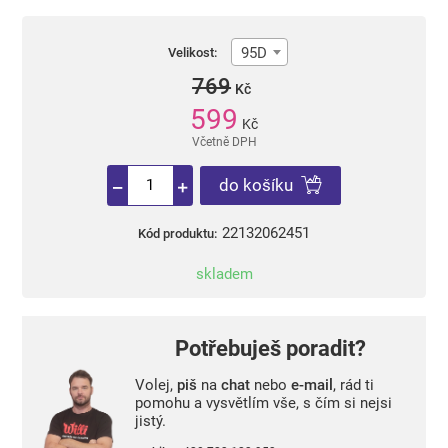
95D
Velikost:
769
Kč
599
Kč
Včetně DPH
do košíku
22132062451
Kód produktu:
skladem
Potřebuješ poradit?
Volej,
piš
na
chat
nebo
e-mail
, rád ti
pomohu a vysvětlím vše, s čím si nejsi
jistý.