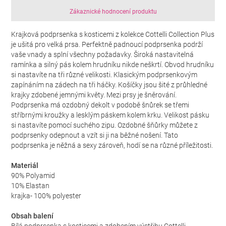
Zákaznické hodnocení produktu
Krajková podprsenka s kosticemi z kolekce Cottelli Collection Plus
je ušitá pro velká prsa. Perfektně padnoucí podprsenka podrží
vaše vnady a splní všechny požadavky. Široká nastavitelná
ramínka a silný pás kolem hrudníku nikde neškrtí. Obvod hrudníku
si nastavíte na tři různé velikosti. Klasickým podprsenkovým
zapínáním na zádech na tři háčky. Košíčky jsou šité z průhledné
krajky zdobené jemnými květy. Mezi prsy je šněrování.
Podprsenka má ozdobný dekolt v podobě šnůrek se třemi
stříbrnými kroužky a lesklým páskem kolem krku. Velikost pásku
si nastavíte pomocí suchého zipu. Ozdobné šňůrky můžete z
podprsenky odepnout a vzít si ji na běžné nošení. Tato
podprsenka je něžná a sexy zároveň, hodí se na různé příležitosti.
Materiál
90% Polyamid
10% Elastan
krajka- 100% polyester
Obsah balení