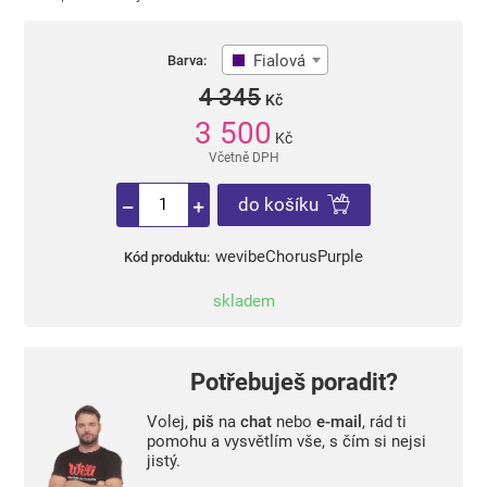
Fialová
Barva:
4 345
Kč
3 500
Kč
Včetně DPH
do košíku
wevibeChorusPurple
Kód produktu:
skladem
Potřebuješ poradit?
Volej,
piš
na
chat
nebo
e-mail
, rád ti
pomohu a vysvětlím vše, s čím si nejsi
jistý.