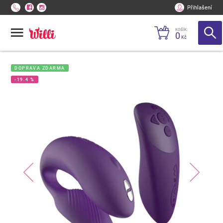
Přihlašení
KOŠÍK:
0
Kč
DOPRAVA ZDARMA
-19.4 %