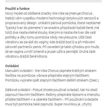
Použití a funkce
Nový model od oblíbené značky We-Vibe se jmenuje Chorus.
Nabízí vám vyspělou moderní technologii dotykových senzorů a
propracovaný design. Unikátní párová pomůcka, která nezklame!
Typický tvar do písmene V se snadno přizpůsobí každé ženě, má
totiž dva nastavitelné klouby, kterými si nastavíte tvar dle vaší
potřeby a díky tomu pomůcka nikdy nevyklouzne. Užší část
vibrátoru se zavádí do vagíny, kde dráždí bod G a při milování
zároveň partnerův penis. Při zavedení je také výhodou pro muže,
že se vagína uvnitř zmenší a je pak užší a pevnější. Druhá část
vibrátoru dráždí ženě klitoris.
Ovládání
Manuální ovládání - We-Vibe Chorus zapnete krátkým stiskem
tlačítka na pomůcce, vibrace přepínáte stejným tlačítkem.
Pomůcku vypnete opět stejným tlačítkem delším stiskem (2sec.).
Dálkové ovládání - Pokud chcete používat ovladač, tak ho stačí
zapnout hlavním tlačítkem. Režimy přepínáte šipkami a intenzitu
přidáte tlačítkem + a uberete tlačítkem -. Při používání ovladače
musí být pomůcka také zapnutá. Super novinkou je ,,chytrý