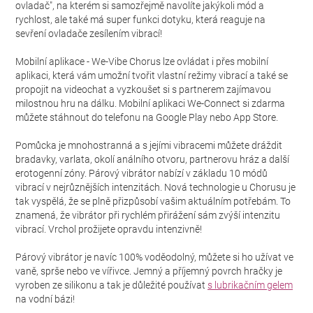
ovladač", na kterém si samozřejmě navolíte jakýkoli mód a
rychlost, ale také má super funkci dotyku, která reaguje na
sevření ovladače zesílením vibrací!
Mobilní aplikace - We-Vibe Chorus lze ovládat i přes mobilní
aplikaci, která vám umožní tvořit vlastní režimy vibrací a také se
propojit na videochat a vyzkoušet si s partnerem zajímavou
milostnou hru na dálku. Mobilní aplikaci We-Connect si zdarma
můžete stáhnout do telefonu na Google Play nebo App Store.
Pomůcka je mnohostranná a s jejími vibracemi můžete dráždit
bradavky, varlata, okolí análního otvoru, partnerovu hráz a další
erotogenní zóny. Párový vibrátor nabízí v základu 10 módů
vibrací v nejrůznějších intenzitách. Nová technologie u Chorusu je
tak vyspělá, že se plně přizpůsobí vašim aktuálním potřebám. To
znamená, že vibrátor při rychlém přirážení sám zvýší intenzitu
vibrací. Vrchol prožijete opravdu intenzivně!
Párový vibrátor je navíc 100% voděodolný, můžete si ho užívat ve
vaně, sprše nebo ve vířivce. Jemný a příjemný povrch hračky je
vyroben ze silikonu a tak je důležité používat
s lubrikačním gelem
na vodní bázi!