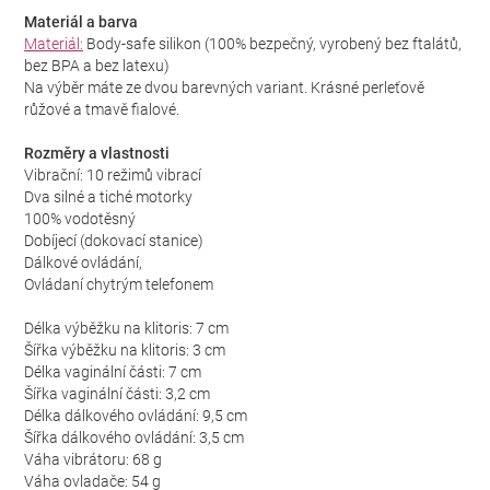
Materiál a barva
Materiál:
Body-safe silikon (100% bezpečný, vyrobený bez ftalátů,
bez BPA a bez latexu)
Na výběr máte ze dvou barevných variant. Krásné perleťově
růžové a tmavě fialové.
Rozměry a vlastnosti
Vibrační: 10 režimů vibrací
Dva silné a tiché motorky
100% vodotěsný
Dobíjecí (dokovací stanice)
Dálkové ovládání,
Ovládaní chytrým telefonem
Délka výběžku na klitoris: 7 cm
Šířka výběžku na klitoris: 3 cm
Délka vaginální části: 7 cm
Šířka vaginální části: 3,2 cm
Délka dálkového ovládání: 9,5 cm
Šířka dálkového ovládání: 3,5 cm
Váha vibrátoru: 68 g
Váha ovladače: 54 g