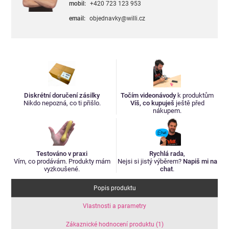
mobil:
+420 723 123 953
email:
objednavky@willi.cz
Diskrétní doručení zásilky
Točím videonávody
k produktům
Nikdo nepozná, co ti přišlo.
Víš, co kupuješ
ještě před
nákupem.
Testováno v praxi
Rychlá rada
,
Vím, co prodávám. Produkty mám
Nejsi si jistý výběrem?
Napiš mi na
vyzkoušené.
chat
.
Popis produktu
Vlastnosti a parametry
Zákaznické hodnocení produktu (1)