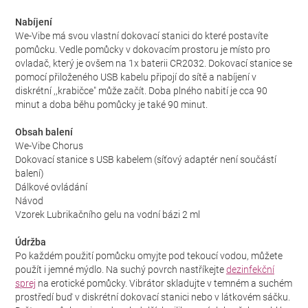
Nabíjení
We-Vibe má svou vlastní dokovací stanici do které postavíte
pomůcku. Vedle pomůcky v dokovacím prostoru je místo pro
ovladač, který je ovšem na 1x baterii CR2032. Dokovací stanice se
pomocí přiloženého USB kabelu připojí do sítě a nabíjení v
diskrétní ,,krabičce" může začít. Doba plného nabití je cca 90
minut a doba běhu pomůcky je také 90 minut.
Obsah balení
We-Vibe Chorus
Dokovací stanice s USB kabelem (síťový adaptér není součástí
balení)
Dálkové ovládání
Návod
Vzorek Lubrikačního gelu na vodní bázi 2 ml
Údržba
Po každém použití pomůcku omyjte pod tekoucí vodou, můžete
použít i jemné mýdlo. Na suchý povrch nastříkejte
dezinfekční
sprej
na erotické pomůcky. Vibrátor skladujte v temném a suchém
prostředí buď v diskrétní dokovací stanici nebo v látkovém sáčku.