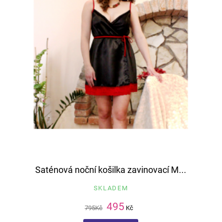
Saténová noční košilka zavinovací M...
SKLADEM
495
795
Kč
Kč