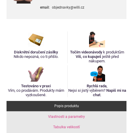
email:
objednavky@willi.cz
Diskrétní doručení zásilky
Točím videonávody
k produktům
Nikdo nepozná, co ti přišlo.
Víš, co kupuješ
ještě před
nákupem.
Testováno v praxi
Rychlá rada
,
Vím, co prodávám. Produkty mám
Nejsi si jistý výběrem?
Napiš mi na
vyzkoušené.
chat
.
Popis produktu
Vlastnosti a parametry
Tabulka velikostí