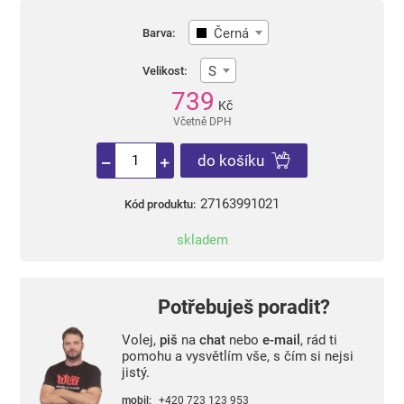
Černá
Barva:
S
Velikost:
739
Kč
Včetně DPH
do košíku
27163991021
Kód produktu:
skladem
Potřebuješ poradit?
Volej,
piš
na
chat
nebo
e-mail
, rád ti
pomohu a vysvětlím vše, s čím si nejsi
jistý.
mobil:
+420 723 123 953