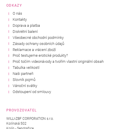
ODKAZY
O nás
Kontakty
Doprava a platba
Diskrétní balení
Všeobecné obchodní podmínky
Zásady ochrany osobních údajů
Reklamace a vrácení zboží
Proč testujeme erotické produkty?
Proč točím videonávody a tvořím vlastní originální obsah
Tabulka velikostí
Naši partneři
Slovník pojmů
Vánoční svátky
Odstoupení od smlouvy
PROVOZOVATEL
WILLI-ZBF CORPORATION s.r.o.
Kolínská 502
Kolín - Sendražice