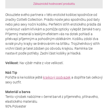
Zákaznické hodnocení produktu
Okouzlete svého partnera v této erotické košilce/spodničce od
značky Cottelli Collection. Prádlo noste jako spodničku pod šaty
nebo jako sexy noční košilku. Perfektní střih erotického prádla dá
vyniknout vašim křivkám a pomůže opticky vylepšit ženské tvary.
Přijemný materiál s lesklým efektem vás na dotek pohladí a
překvapí příjemným a pohodlným oblékáním. Košilku zdobí dva
svislé pruhy krajky se šněrováním na bříšku. Trojúhelníkový střih
vrchní části je také zdoben po obvodu krajkou. Ramínka lze
nastavit podle potřeby. Zadní část košilky je hladká.
Velikost:
Na výběr máte z více velikostí.
Náš Tip
Pořiďte si ke košilce ještě
krajkový podvazek
a doplňte tak celkový
sexy outfit.
Materiál a barva
Tento výrobek nabízíme v černé barvě z příjemného, přilnavého,
elastického materiálu.
90% Polyester