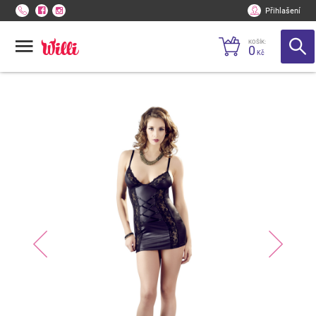
Přihlašení
KOŠÍK:
0
Kč