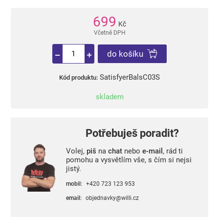
699
Kč
Včetně DPH
do košíku
SatisfyerBalsC03S
Kód produktu:
skladem
Potřebuješ poradit?
Volej,
piš
na
chat
nebo
e-mail
, rád ti
pomohu a vysvětlím vše, s čím si nejsi
jistý.
mobil:
+420 723 123 953
email:
objednavky@willi.cz