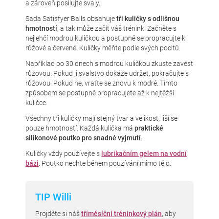
a zároveň posilujte svaly.
Sada Satisfyer Balls obsahuje
tři kuličky s odlišnou
hmotností
, a tak může začít váš trénink. Začněte s
nejlehčí modrou kuličkou a postupně se propracujte k
růžové a červené. Kuličky měňte podle svých pocitů.
Například po 30 dnech s modrou kuličkou zkuste zavést
růžovou. Pokud ji svalstvo dokáže udržet, pokračujte s
růžovou. Pokud ne, vraťte se znovu k modré. Tímto
způsobem se postupně propracujete až k nejtěžší
kuličce.
Všechny tři kuličky mají stejný tvar a velikost, liší se
pouze hmotností. Každá kulička má
praktické
silikonové poutko pro snadné vyjmutí
.
Kuličky vždy používejte s
lubrikačním gelem na vodní
bázi
. Poutko nechte během používání mimo tělo.
TIP Willi
Projděte si náš
tříměsíční tréninkový plán
, aby