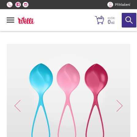
Přihlašení
KOŠÍK:
0
Kč