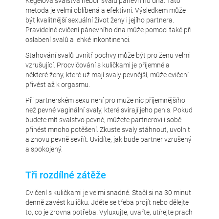
Kegelova svalstva neboli svalů pánevního dna. Tato
metoda je velmi oblíbená a efektivní. Výsledkem může
být kvalitnější sexuální život ženy i jejího partnera.
Pravidelné cvičení pánevního dna může pomoci také při
oslabení svalů a lehké inkontinenci.
Stahování svalů uvnitř pochvy může být pro ženu velmi
vzrušující. Procvičování s kuličkami je příjemné a
některé ženy, které už mají svaly pevnější, může cvičení
přivést až k orgasmu.
Při partnerském sexu není pro muže nic příjemnějšího
než pevné vaginální svaly, které svírají jeho penis. Pokud
budete mít svalstvo pevné, můžete partnerovi i sobě
přinést mnoho potěšení. Zkuste svaly stáhnout, uvolnit
a znovu pevně sevřít. Uvidíte, jak bude partner vzrušený
a spokojený.
Tři rozdílné zátěže
Cvičení s kuličkami je velmi snadné. Stačí si na 30 minut
denně zavést kuličku. Jděte se třeba projít nebo dělejte
to, co je zrovna potřeba. Vyluxujte, uvařte, utírejte prach