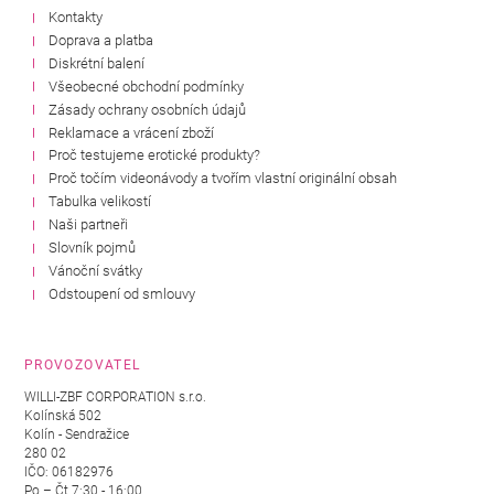
Kontakty
Doprava a platba
Diskrétní balení
Všeobecné obchodní podmínky
Zásady ochrany osobních údajů
Reklamace a vrácení zboží
Proč testujeme erotické produkty?
Proč točím videonávody a tvořím vlastní originální obsah
Tabulka velikostí
Naši partneři
Slovník pojmů
Vánoční svátky
Odstoupení od smlouvy
PROVOZOVATEL
WILLI-ZBF CORPORATION s.r.o.
Kolínská 502
Kolín - Sendražice
280 02
IČO: 06182976
Po – Čt 7:30 - 16:00