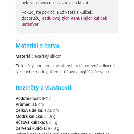
bylo vaše cvičení správné a efektivní.
Pokud jste pokročilá uživatelka kuliček,
doporučuji
sadu dvojitých Venušiných kuliček
Satisfyer
.
Materiál a barva
Materiál:
lékařský silikon
Tři kuličky jsou podle hmotnosti také barevně odlišené.
Nejlehčí je modrá, střední růžová a nejtěžší červená.
Rozměry a vlastnosti
Vodotěsnost:
IPX7
Průměr:
3,8 cm
Celková délka:
12,6 cm
Modrá kulička:
61,9 g
Růžová kulička:
82,1 g
Červená kulička:
97,9 g