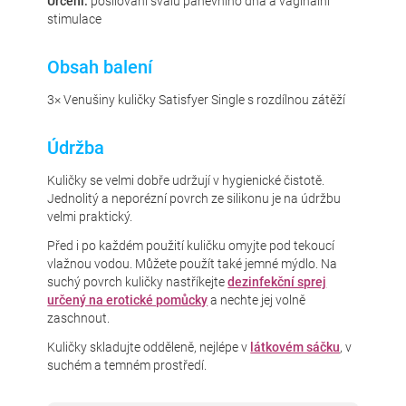
Určení:
posilování svalů pánevního dna a vaginální
stimulace
Obsah balení
3× Venušiny kuličky Satisfyer Single s rozdílnou zátěží
Údržba
Kuličky se velmi dobře udržují v hygienické čistotě.
Jednolitý a neporézní povrch ze silikonu je na údržbu
velmi praktický.
Před i po každém použití kuličku omyjte pod tekoucí
vlažnou vodou. Můžete použít také jemné mýdlo. Na
suchý povrch kuličky nastříkejte
dezinfekční sprej
určený na erotické pomůcky
a nechte jej volně
zaschnout.
Kuličky skladujte odděleně, nejlépe v
látkovém sáčku
, v
suchém a temném prostředí.