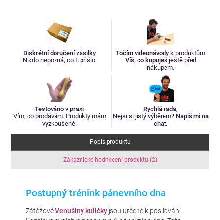
Diskrétní doručení zásilky
Točím videonávody
k produktům
Nikdo nepozná, co ti přišlo.
Víš, co kupuješ
ještě před
nákupem.
Testováno v praxi
Rychlá rada
,
Vím, co prodávám. Produkty mám
Nejsi si jistý výběrem?
Napiš mi na
vyzkoušené.
chat
.
Popis produktu
Zákaznické hodnocení produktu (2)
Postupný trénink pánevního dna
Zátěžové
Venušiny kuličky
jsou určené k posilování