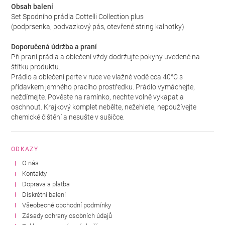
Obsah balení
Set Spodního prádla Cottelli Collection plus
(podprsenka, podvazkový pás, otevřené string kalhotky)
Doporučená údržba a praní
Při praní prádla a oblečení vždy dodržujte pokyny uvedené na
štítku produktu.
Prádlo a oblečení perte v ruce ve vlažné vodě cca 40°C s
přídavkem jemného pracího prostředku. Prádlo vymáchejte,
neždímejte. Pověste na ramínko, nechte volně vykapat a
oschnout. Krajkový komplet nebělte, nežehlete, nepoužívejte
chemické čištění a nesušte v sušičce.
ODKAZY
O nás
Kontakty
Doprava a platba
Diskrétní balení
Všeobecné obchodní podmínky
Zásady ochrany osobních údajů