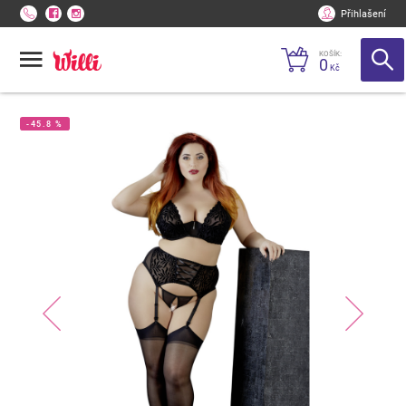
Přihlašení
KOŠÍK:
0
Kč
-45.8 %