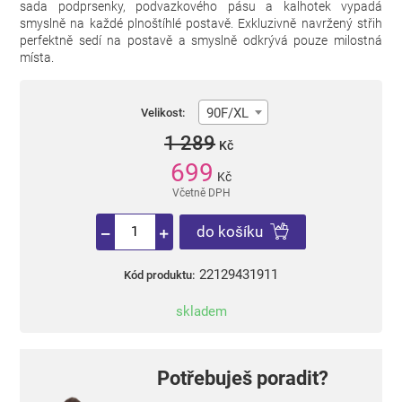
sada podprsenky, podvazkového pásu a kalhotek vypadá
smyslně na každé plnoštíhlé postavě. Exkluzivně navržený střih
perfektně sedí na postavě a smyslně odkrývá pouze milostná
místa.
90F/XL
Velikost:
1 289
Kč
699
Kč
Včetně DPH
do košíku
22129431911
Kód produktu:
skladem
Potřebuješ poradit?