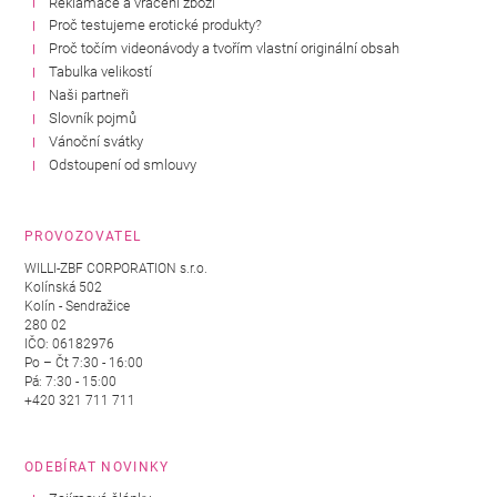
Reklamace a vrácení zboží
Proč testujeme erotické produkty?
Proč točím videonávody a tvořím vlastní originální obsah
Tabulka velikostí
Naši partneři
Slovník pojmů
Vánoční svátky
Odstoupení od smlouvy
PROVOZOVATEL
WILLI-ZBF CORPORATION s.r.o.
Kolínská 502
Kolín - Sendražice
280 02
IČO: 06182976
Po – Čt 7:30 - 16:00
Pá: 7:30 - 15:00
+420 321 711 711
ODEBÍRAT NOVINKY