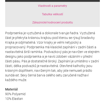
Vlastnosti a parametry
Tabulka velikostí
Zákaznické hodnocení produktu
Podprsenka je vyztužená a dokonale tvaruje ňadra. Vyztužená
část je překryta krásnou krajkou pod kterou se rýsují bradavky.
Krajka je odjímatelná. Vzor krajky je velmi netypický a
propracovaný. Podprsenka má klasické zapínání v zadní části a
nastavitelná širší ramínka. Podvazkový pás je navržen ve stejném
designu jako podprsenka a je navíc zdoben vázáním v přední
části pásu. Pás je dostatečně široký. Zapínání je umístěno v zadní
části, délka podvazků je nastavitelná. Otevřené kalhotky jsou
krásným doplňkem, navrženým tak, aby jste nemuseli prádlo
sundávat. Sexy černá barva celého setu zaručeně nažhaví
každého muže.
Materiál
90% Polyamid
10% Elastan