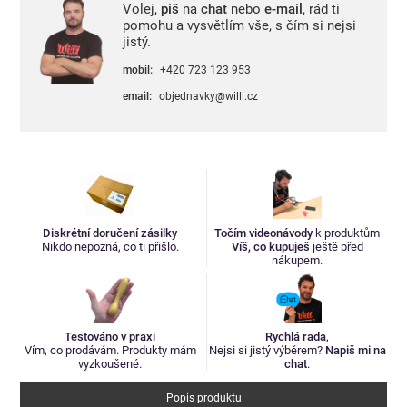
Volej,
piš
na
chat
nebo
e-mail
, rád ti
pomohu a vysvětlím vše, s čím si nejsi
jistý.
mobil:
+420 723 123 953
email:
objednavky@willi.cz
Diskrétní doručení zásilky
Točím videonávody
k produktům
Nikdo nepozná, co ti přišlo.
Víš, co kupuješ
ještě před
nákupem.
Testováno v praxi
Rychlá rada
,
Vím, co prodávám. Produkty mám
Nejsi si jistý výběrem?
Napiš mi na
vyzkoušené.
chat
.
Popis produktu