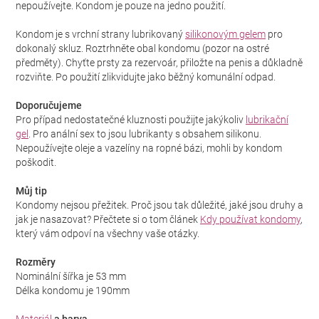
nepoužívejte. Kondom je pouze na jedno použití.
Kondom je s vrchní strany lubrikovaný
silikonovým gelem
pro
dokonalý skluz. Roztrhněte obal kondomu (pozor na ostré
předměty). Chyťte prsty za rezervoár, přiložte na penis a důkladně
rozviňte. Po použití zlikvidujte jako běžný komunální odpad.
Doporučujeme
Pro případ nedostatečné kluznosti použijte jakýkoliv
lubrikační
gel
. Pro anální sex to jsou lubrikanty s obsahem silikonu.
Nepoužívejte oleje a vazelíny na ropné bázi, mohli by kondom
poškodit.
Můj tip
Kondomy nejsou přežitek. Proč jsou tak důležité, jaké jsou druhy a
jak je nasazovat? Přečtete si o tom článek
Kdy používat kondomy
,
který vám odpoví na všechny vaše otázky.
Rozměry
Nominální šířka je 53 mm
Délka kondomu je 190mm