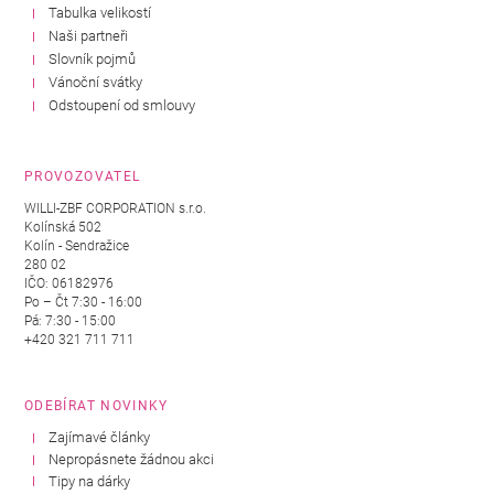
Tabulka velikostí
Naši partneři
Slovník pojmů
Vánoční svátky
Odstoupení od smlouvy
PROVOZOVATEL
WILLI-ZBF CORPORATION s.r.o.
Kolínská 502
Kolín - Sendražice
280 02
IČO: 06182976
Po – Čt 7:30 - 16:00
Pá: 7:30 - 15:00
+420 321 711 711
ODEBÍRAT NOVINKY
Zajímavé články
Nepropásnete žádnou akci
Tipy na dárky