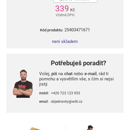
339
Kč
Včetně DPH
25403471671
Kód produktu:
není skladem
Potřebuješ poradit?
Volej,
piš
na
chat
nebo
e-mail
, rád ti
pomohu a vysvětlím vše, s čím si nejsi
jistý.
mobil:
+420 723 123 953
email:
objednavky@willi.cz