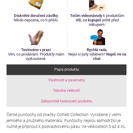
Diskrétní doručení zásilky
Točím videonávody
k produktům
Nikdo nepozná, co ti přišlo.
Víš, co kupuješ
ještě před
nákupem.
Testováno v praxi
Rychlá rada
,
Vím, co prodávám. Produkty mám
Nejsi si jistý výběrem?
Napiš mi na
vyzkoušené.
chat
.
Popis produktu
Vlastnosti a parametry
Tabulka velikostí
Zákaznické hodnocení produktu
Černé punčochy od značky Cottelli Collection. Vyrobené z velmi
jemného a pružného materiálu. Punčochy nejsou samodržící je
nutné je připnout k podvazkovému pásu. Ve velikostech S až 4 XL.