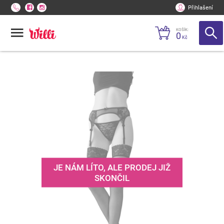
Přihlašení
KOŠÍK:
0
Kč