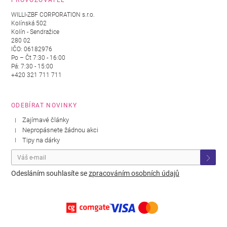
PROVOZOVATEL
WILLI-ZBF CORPORATION s.r.o.
Kolínská 502
Kolín - Sendražice
280 02
IČO: 06182976
Po – Čt 7:30 - 16:00
Pá: 7:30 - 15:00
+420 321 711 711
ODEBÍRAT NOVINKY
Zajímavé články
Nepropásnete žádnou akci
Tipy na dárky
Odesláním souhlasíte se
zpracováním osobních údajů