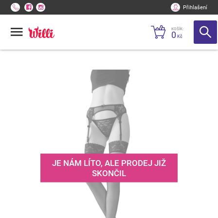
Přihlašení
KOŠÍK:
0
Kč