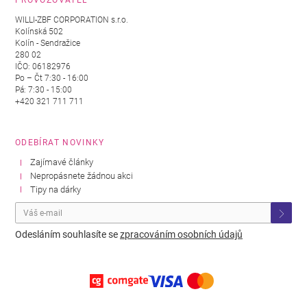
PROVOZOVATEL
WILLI-ZBF CORPORATION s.r.o.
Kolínská 502
Kolín - Sendražice
280 02
IČO: 06182976
Po – Čt 7:30 - 16:00
Pá: 7:30 - 15:00
+420 321 711 711
ODEBÍRAT NOVINKY
Zajímavé články
Nepropásnete žádnou akci
Tipy na dárky
Odesláním souhlasíte se
zpracováním osobních údajů