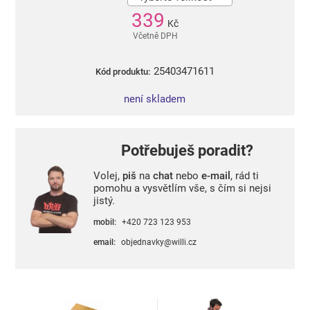
339
Kč
Včetně DPH
25403471611
Kód produktu:
není skladem
Potřebuješ poradit?
Volej,
piš
na
chat
nebo
e-mail
, rád ti
pomohu a vysvětlím vše, s čím si nejsi
jistý.
mobil:
+420 723 123 953
email:
objednavky@willi.cz