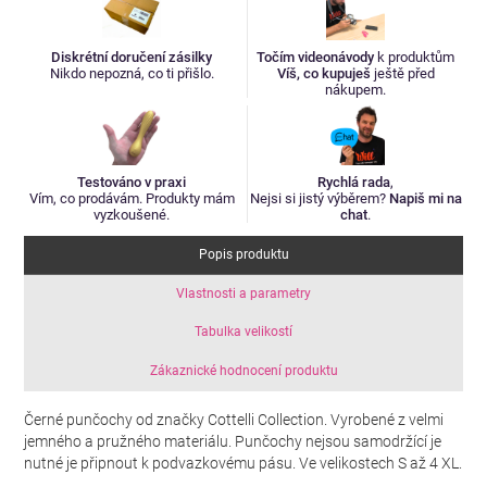
Diskrétní doručení zásilky
Točím videonávody
k produktům
Nikdo nepozná, co ti přišlo.
Víš, co kupuješ
ještě před
nákupem.
Testováno v praxi
Rychlá rada
,
Vím, co prodávám. Produkty mám
Nejsi si jistý výběrem?
Napiš mi na
vyzkoušené.
chat
.
Popis produktu
Vlastnosti a parametry
Tabulka velikostí
Zákaznické hodnocení produktu
Černé punčochy od značky Cottelli Collection. Vyrobené z velmi
jemného a pružného materiálu. Punčochy nejsou samodržící je
nutné je připnout k podvazkovému pásu. Ve velikostech S až 4 XL.