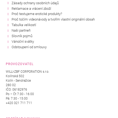
Zásady ochrany osobních údajů
Reklamace a vrácení zboží
Proč testujeme erotické produkty?
Proč točím videonávody a tvořím vlastní originální obsah
Tabulka velikostí
Naši partneři
Slovník pojmů
Vánoční svátky
Odstoupení od smlouvy
PROVOZOVATEL
WILLI-ZBF CORPORATION s.r.o.
Kolínská 502
Kolín - Sendražice
280 02
IČO: 06182976
Po – Čt 7:30 - 16:00
Pá: 7:30 - 15:00
+420 321 711 711