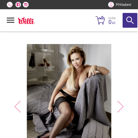
Přihlašení
KOŠÍK:
0
Kč