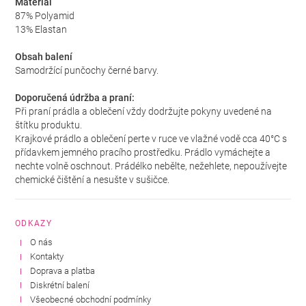
Materiál
87% Polyamid
13% Elastan
Obsah balení
Samodržící punčochy černé barvy.
Doporučená údržba a praní:
Při praní prádla a oblečení vždy dodržujte pokyny uvedené na
štítku produktu.
Krajkové prádlo a oblečení perte v ruce ve vlažné vodě cca 40°C s
přídavkem jemného pracího prostředku. Prádlo vymáchejte a
nechte volně oschnout. Prádélko nebělte, nežehlete, nepoužívejte
chemické čištění a nesušte v sušičce.
ODKAZY
O nás
Kontakty
Doprava a platba
Diskrétní balení
Všeobecné obchodní podmínky